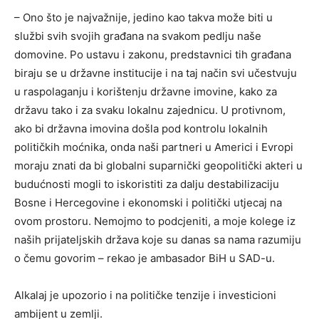
– Ono što je najvažnije, jedino kao takva može biti u
službi svih svojih građana na svakom pedlju naše
domovine. Po ustavu i zakonu, predstavnici tih građana
biraju se u državne institucije i na taj način svi učestvuju
u raspolaganju i korištenju državne imovine, kako za
državu tako i za svaku lokalnu zajednicu. U protivnom,
ako bi državna imovina došla pod kontrolu lokalnih
političkih moćnika, onda naši partneri u Americi i Evropi
moraju znati da bi globalni suparnički geopolitički akteri u
budućnosti mogli to iskoristiti za dalju destabilizaciju
Bosne i Hercegovine i ekonomski i politički utjecaj na
ovom prostoru. Nemojmo to podcjeniti, a moje kolege iz
naših prijateljskih država koje su danas sa nama razumiju
o čemu govorim – rekao je ambasador BiH u SAD-u.
Alkalaj je upozorio i na političke tenzije i investicioni
ambijent u zemlji.