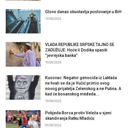
Glovo danas obustavlja poslovanje u BiH
10/08/2026
VLADA REPUBLIKE SRPSKE TAJNO SE
ZADUŽUJE: Hoće li Dodika spasiti
“jevrejska banka”
10/08/2026
Kusovac: Negator genocida iz Laktaša
ne hvali se da je Vučić primio svog
novog prijatelja Zelenskog a ne Putina. A
kad će bosanskog međeda...
10/08/2026
Pobjeda Borca protiv Veleža u sjeni
skandiranja Ratku Mladiću
09/08/2026