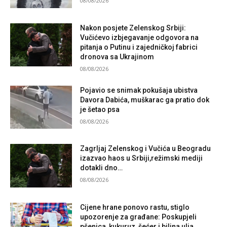
08/08/2026
Nakon posjete Zelenskog Srbiji:
Vučićevo izbjegavanje odgovora na
pitanja o Putinu i zajedničkoj fabrici
dronova sa Ukrajinom
08/08/2026
Pojavio se snimak pokušaja ubistva
Davora Dabića, muškarac ga pratio dok
je šetao psa
08/08/2026
Zagrljaj Zelenskog i Vučića u Beogradu
izazvao haos u Srbiji,režimski mediji
dotakli dno…
08/08/2026
Cijene hrane ponovo rastu, stiglo
upozorenje za građane: Poskupjeli
pšenica, kukuruz, šećer i biljna ulja