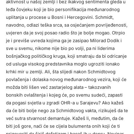
aktivnost u našoj zemlji i bez ikakvog sentimenta gleda u
leđa čovjeku koji je bio personifikacija međunarodnog
uplitanja u procese u Bosni i Hercegovini. Schmidt,
navodno, odlazi teška srca, sa osjećanjem povrijeđenosti,
uvjeren da je svoj posao radio što je bolje mogao. Otrpio
je i previše uvreda kojima ga je zasipao Milorad Dodik i
sve u svemu, nikome nije bio po volji, pa ni liderima
bošnjačkog političkog kruga, koji smatraju da bi odricanje
od usluga visokog predstavnika moglo ugroziti ionako
krhki mir u zemlji. Ali, šta slijedi nakon Schmidtovog
povlačenja i dolaska novog međunarodnog vezira, koji će
možda biti lišen već zastarjelog alata – takozvanih
bonskih ovlaštenja i kojeg će, po svemu sudeći, zapasti
da pogasi svjetla u zgradi OHR-a u Sarajevu? Ako kažeš
da će biti bolje nego za Schmidtovog vakta, rizikuješ da te
već sutra stvarnost demantuje. Kažeš li, međutim, da će
biti još gore, naći će se cijela bulumenta onih koji će ti
prigovoriti da širiš defetizam i bacaš ih u depru. Novinar