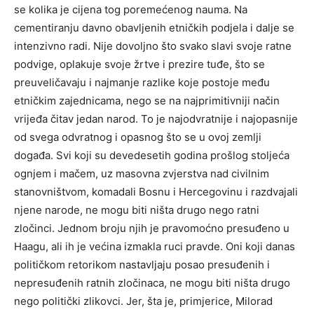
se kolika je cijena tog poremećenog nauma. Na
cementiranju davno obavljenih etničkih podjela i dalje se
intenzivno radi. Nije dovoljno što svako slavi svoje ratne
podvige, oplakuje svoje žrtve i prezire tuđe, što se
preuveličavaju i najmanje razlike koje postoje među
etničkim zajednicama, nego se na najprimitivniji način
vrijeđa čitav jedan narod. To je najodvratnije i najopasnije
od svega odvratnog i opasnog što se u ovoj zemlji
događa. Svi koji su devedesetih godina prošlog stoljeća
ognjem i mačem, uz masovna zvjerstva nad civilnim
stanovništvom, komadali Bosnu i Hercegovinu i razdvajali
njene narode, ne mogu biti ništa drugo nego ratni
zločinci. Jednom broju njih je pravomoćno presuđeno u
Haagu, ali ih je većina izmakla ruci pravde. Oni koji danas
političkom retorikom nastavljaju posao presuđenih i
nepresuđenih ratnih zločinaca, ne mogu biti ništa drugo
nego politički zlikovci. Jer, šta je, primjerice, Milorad