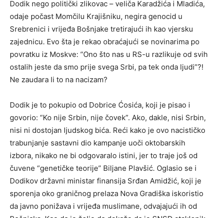
Dodik nego politički zlikovac – veliča Karadžića i Mladića,
odaje počast Momčilu Krajišniku, negira genocid u
Srebrenici i vrijeđa Bošnjake tretirajući ih kao vjersku
zajednicu. Evo šta je rekao obraćajući se novinarima po
povratku iz Moskve: “Ono što nas u RS-u razlikuje od svih
ostalih jeste da smo prije svega Srbi, pa tek onda ljudi”?!
Ne zaudara li to na nacizam?
Dodik je to pokupio od Dobrice Ćosića, koji je pisao i
govorio: “Ko nije Srbin, nije čovek”. Ako, dakle, nisi Srbin,
nisi ni dostojan ljudskog bića. Reći kako je ovo nacističko
trabunjanje sastavni dio kampanje uoči oktobarskih
izbora, nikako ne bi odgovaralo istini, jer to traje još od
čuvene “genetičke teorije” Biljane Plavšić. Oglasio se i
Dodikov državni ministar finansija Srđan Amidžić, koji je
sporenja oko graničnog prelaza Nova Gradiška iskoristio
da javno ponižava i vrijeđa muslimane, odvajajući ih od