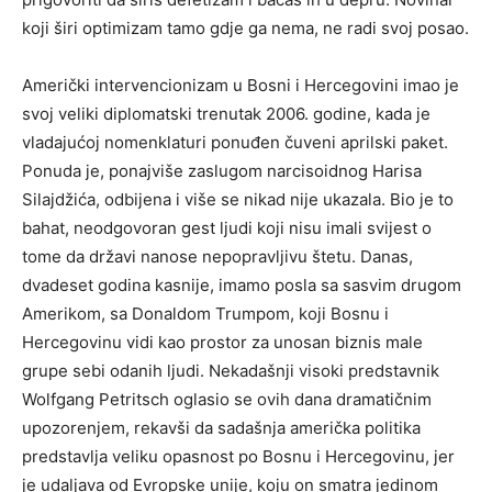
koji širi optimizam tamo gdje ga nema, ne radi svoj posao.
Američki intervencionizam u Bosni i Hercegovini imao je
svoj veliki diplomatski trenutak 2006. godine, kada je
vladajućoj nomenklaturi ponuđen čuveni aprilski paket.
Ponuda je, ponajviše zaslugom narcisoidnog Harisa
Silajdžića, odbijena i više se nikad nije ukazala. Bio je to
bahat, neodgovoran gest ljudi koji nisu imali svijest o
tome da državi nanose nepopravljivu štetu. Danas,
dvadeset godina kasnije, imamo posla sa sasvim drugom
Amerikom, sa Donaldom Trumpom, koji Bosnu i
Hercegovinu vidi kao prostor za unosan biznis male
grupe sebi odanih ljudi. Nekadašnji visoki predstavnik
Wolfgang Petritsch oglasio se ovih dana dramatičnim
upozorenjem, rekavši da sadašnja američka politika
predstavlja veliku opasnost po Bosnu i Hercegovinu, jer
je udaljava od Evropske unije, koju on smatra jedinom