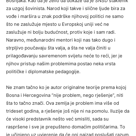
Bošnjaka. Kao da je želio da dokaže da je SNSD staklenik
za uzgoj šovinista. Narod koji takve i slične ljude bira za
vođe i maršira u znak podrške njihovoj politici ne samo
što ne zaslužuje mjesto u Evropskoj uniji već ne
zaslužuje ni bolju budućnost, protiv koje i sam radi.
Naravno, međunarodni mentori koji nas tako dugo i
strpljivo poučavaju šta valja, a šta ne valja činiti u
prilagođavanju savremenom svijetu neće to reći, jer je
njihov pristup našim problemima postao neka vrsta
političke i diplomatske pedagogije.
Ne znam tačno ko je autor originalne teorije prema kojoj
Bosna i Hercegovina “nije problem, nego rješenje”, niti
šta to tačno znači. Ova zemlja je problem ima više od
trideset godina, a rješenje još nije ni na pomolu. Iluzije da
će visoki predstavnik nešto već smisliti, sada su
raspršene i sve je prepušteno domaćim političarima. To
je učinjeno uz uvjerenje da će oni najzad poslušati razum.