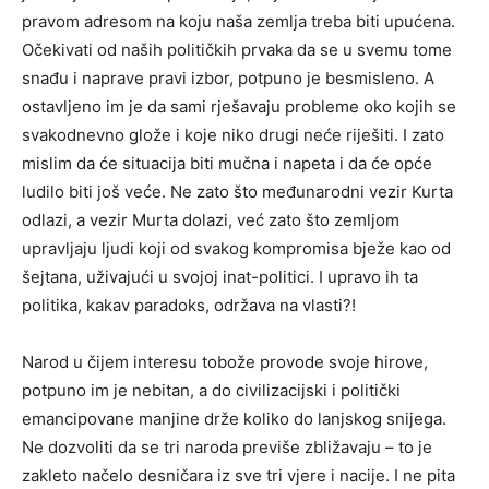
pravom adresom na koju naša zemlja treba biti upućena.
Očekivati od naših političkih prvaka da se u svemu tome
snađu i naprave pravi izbor, potpuno je besmisleno. A
ostavljeno im je da sami rješavaju probleme oko kojih se
svakodnevno glože i koje niko drugi neće riješiti. I zato
mislim da će situacija biti mučna i napeta i da će opće
ludilo biti još veće. Ne zato što međunarodni vezir Kurta
odlazi, a vezir Murta dolazi, već zato što zemljom
upravljaju ljudi koji od svakog kompromisa bježe kao od
šejtana, uživajući u svojoj inat-politici. I upravo ih ta
politika, kakav paradoks, održava na vlasti?!
Narod u čijem interesu tobože provode svoje hirove,
potpuno im je nebitan, a do civilizacijski i politički
emancipovane manjine drže koliko do lanjskog snijega.
Ne dozvoliti da se tri naroda previše zbližavaju – to je
zakleto načelo desničara iz sve tri vjere i nacije. I ne pita