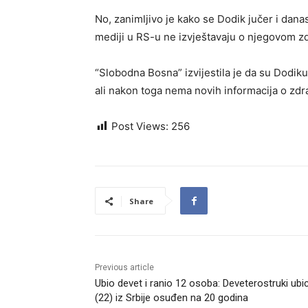
No, zanimljivo je kako se Dodik jučer i dan
mediji u RS-u ne izvještavaju o njegovom z
“Slobodna Bosna” izvijestila je da su Dodiku u
ali nakon toga nema novih informacija o zd
Post Views:
256
Share
Previous article
Ubio devet i ranio 12 osoba: Deveterostruki ubi
(22) iz Srbije osuđen na 20 godina