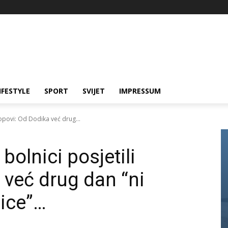
IFESTYLE
SPORT
SVIJET
IMPRESSUM
popovi: Od Dodika već drug...
bolnici posjetili
 već drug dan “ni
nice”…