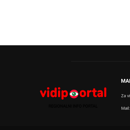
MA
Za v
Mail