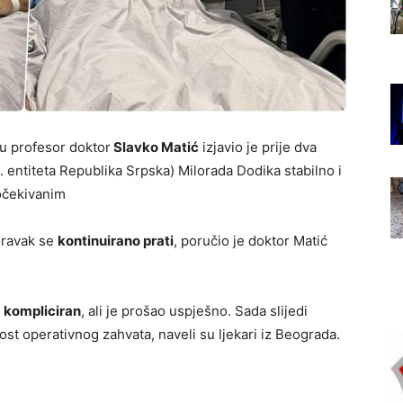
u profesor doktor
Slavko Matić
izjavio je prije dva
. entiteta Republika Srpska) Milorada Dodika stabilno i
 očekivanim
poravak se
kontinuirano prati
, poručio je doktor Matić
e
kompliciran
, ali je prošao uspješno. Sada slijedi
st operativnog zahvata, naveli su ljekari iz Beograda.