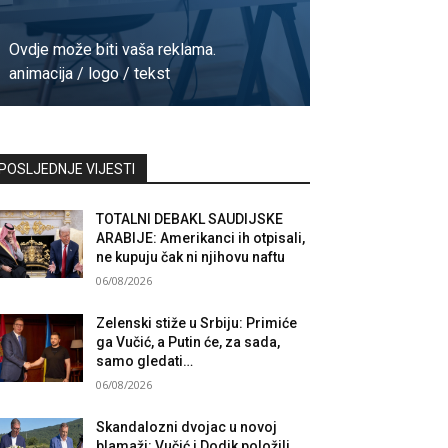
Ovdje može biti vaša reklama.
animacija / logo / tekst
Kontaktirajte nas
POSLJEDNJE VIJESTI
TOTALNI DEBAKL SAUDIJSKE
ARABIJE: Amerikanci ih otpisali,
ne kupuju čak ni njihovu naftu
06/08/2026
Zelenski stiže u Srbiju: Primiće
ga Vučić, a Putin će, za sada,
samo gledati…
06/08/2026
Skandalozni dvojac u novoj
blamaži: Vučić i Dodik položili