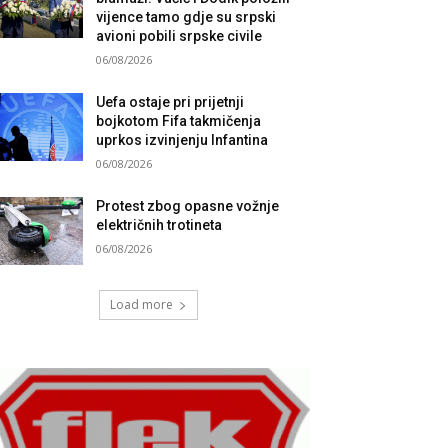
vijence tamo gdje su srpski
avioni pobili srpske civile
06/08/2026
Uefa ostaje pri prijetnji
bojkotom Fifa takmičenja
uprkos izvinjenju Infantina
06/08/2026
Protest zbog opasne vožnje
električnih trotineta
06/08/2026
Load more