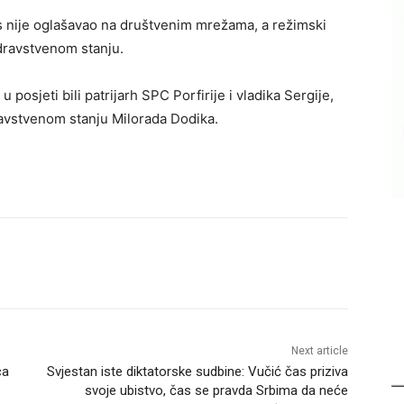
as nije oglašavao na društvenim mrežama, a režimski
dravstvenom stanju.
 posjeti bili patrijarh SPC Porfirije i vladika Sergije,
ravstvenom stanju Milorada Dodika.
Next article
ca
Svjestan iste diktatorske sudbine: Vučić čas priziva
svoje ubistvo, čas se pravda Srbima da neće