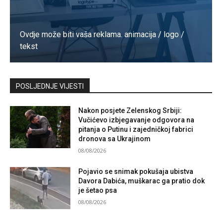
Ovdje može biti vaša reklama. animacija / logo /
tekst
Kontaktirajte nas
POSLJEDNJE VIJESTI
Nakon posjete Zelenskog Srbiji:
Vučićevo izbjegavanje odgovora na
pitanja o Putinu i zajedničkoj fabrici
dronova sa Ukrajinom
08/08/2026
Pojavio se snimak pokušaja ubistva
Davora Dabića, muškarac ga pratio dok
je šetao psa
08/08/2026