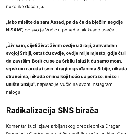
nekoliko decenija.
„Iako mislite da sam Assad, pa da ću da bježim negdje –
NISAM“,
objavo je Vučić u ponedjeljak kasno uvečer.
„Živ sam, cijeli život živim ovdje u Srbiji, zahvalalan
svojoj Srbiji, ostat ću ovdje, ovdje mi je mjesto, gdje ću i
da završim. Borit ću se za Srbiju i služit ću samo mom,
srpskom narodu i svim drugim građanima Srbije, nikada
strancima, nikada onima koji hoće da poraze, unize i
unište Srbiju“
, napisao je Vučić na svom Instagram
nalogu.
Radikalizacija SNS birača
Komentarišući izjave srbijanskog predsjednika Dragan
Popović iz Centra za praktičnu politiku kaže za „Novu“ da