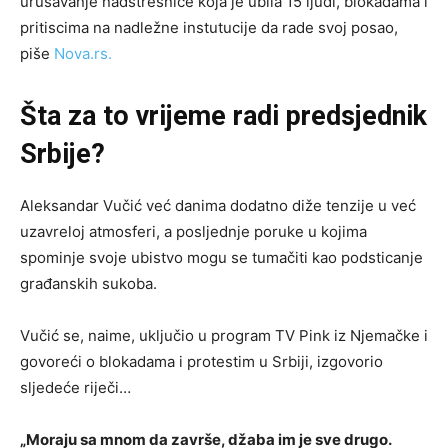
urušavanje nadstrešnice koja je ubila 15 ljudi, blokadama i
pritiscima na nadležne instutucije da rade svoj posao,
piše
Nova.rs.
Šta za to vrijeme radi predsjednik
Srbije?
Aleksandar Vučić već danima dodatno diže tenzije u već
uzavreloj atmosferi, a posljednje poruke u kojima
spominje svoje ubistvo mogu se tumačiti kao podsticanje
građanskih sukoba.
Vučić se, naime, uključio u program TV Pink iz Njemačke i
govoreći o blokadama i protestim u Srbiji, izgovorio
sljedeće riječi…
„Moraju sa mnom da završe, džaba im je sve drugo.