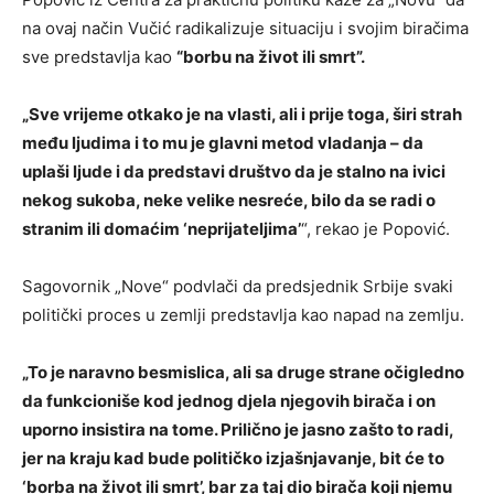
na ovaj način Vučić radikalizuje situaciju i svojim biračima
sve predstavlja kao
“borbu na život ili smrt”.
„Sve vrijeme otkako je na vlasti, ali i prije toga, širi strah
među ljudima i to mu je glavni metod vladanja – da
uplaši ljude i da predstavi društvo da je stalno na ivici
nekog sukoba, neke velike nesreće, bilo da se radi o
stranim ili domaćim ‘neprijateljima’
“, rekao je Popović.
Sagovornik „Nove“ podvlači da predsjednik Srbije svaki
politički proces u zemlji predstavlja kao napad na zemlju.
„To je naravno besmislica, ali sa druge strane očigledno
da funkcioniše kod jednog djela njegovih birača i on
uporno insistira na tome. Prilično je jasno zašto to radi,
jer na kraju kad bude političko izjašnjavanje, bit će to
‘borba na život ili smrt’, bar za taj dio birača koji njemu