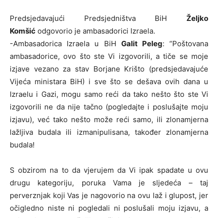
Predsjedavajući Predsjedništva BiH
Željko
Komšić
odgovorio je ambasadorici Izraela.
-Ambasadorica Izraela u BiH
Galit Peleg
: “Poštovana
ambasadorice, ovo što ste Vi izgovorili, a tiče se moje
izjave vezano za stav Borjane Krišto (predsjedavajuće
Vijeća ministara BiH) i sve što se dešava ovih dana u
Izraelu i Gazi, mogu samo reći da tako nešto što ste Vi
izgovorili ne da nije tačno (pogledajte i poslušajte moju
izjavu), već tako nešto može reći samo, ili zlonamjerna
lažljiva budala ili izmanipulisana, također zlonamjerna
budala!
S obzirom na to da vjerujem da Vi ipak spadate u ovu
drugu kategoriju, poruka Vama je sljedeća – taj
perverznjak koji Vas je nagovorio na ovu laž i glupost, jer
očigledno niste ni pogledali ni poslušali moju izjavu, a