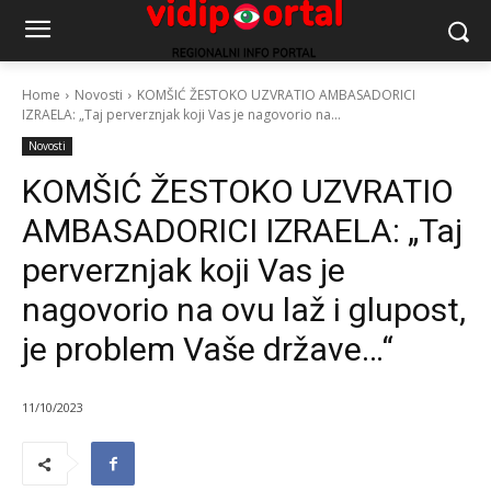
Home
Novosti
KOMŠIĆ ŽESTOKO UZVRATIO AMBASADORICI
IZRAELA: „Taj perverznjak koji Vas je nagovorio na...
Novosti
KOMŠIĆ ŽESTOKO UZVRATIO
AMBASADORICI IZRAELA: „Taj
perverznjak koji Vas je
nagovorio na ovu laž i glupost,
je problem Vaše države…“
11/10/2023