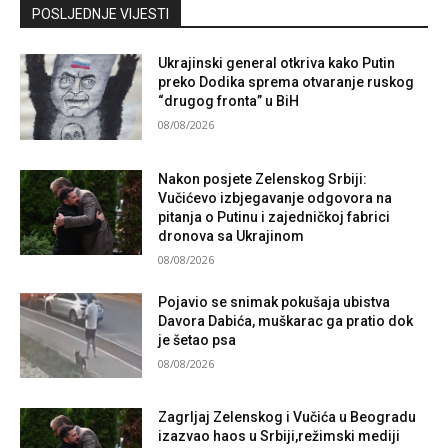
Kontaktirajte nas
POSLJEDNJE VIJESTI
Ukrajinski general otkriva kako Putin
preko Dodika sprema otvaranje ruskog
“drugog fronta” u BiH
08/08/2026
Nakon posjete Zelenskog Srbiji:
Vučićevo izbjegavanje odgovora na
pitanja o Putinu i zajedničkoj fabrici
dronova sa Ukrajinom
08/08/2026
Pojavio se snimak pokušaja ubistva
Davora Dabića, muškarac ga pratio dok
je šetao psa
08/08/2026
Zagrljaj Zelenskog i Vučića u Beogradu
izazvao haos u Srbiji,režimski mediji