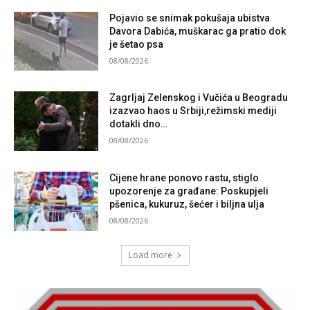
Pojavio se snimak pokušaja ubistva
Davora Dabića, muškarac ga pratio dok
je šetao psa
08/08/2026
Zagrljaj Zelenskog i Vučića u Beogradu
izazvao haos u Srbiji,režimski mediji
dotakli dno…
08/08/2026
Cijene hrane ponovo rastu, stiglo
upozorenje za građane: Poskupjeli
pšenica, kukuruz, šećer i biljna ulja
08/08/2026
Load more