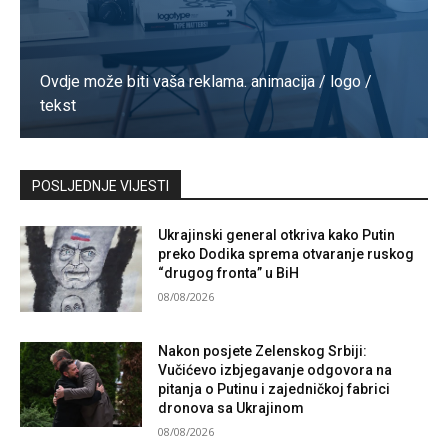
Ovdje može biti vaša reklama. animacija / logo /
tekst
Kontaktirajte nas
POSLJEDNJE VIJESTI
Ukrajinski general otkriva kako Putin
preko Dodika sprema otvaranje ruskog
“drugog fronta” u BiH
08/08/2026
Nakon posjete Zelenskog Srbiji:
Vučićevo izbjegavanje odgovora na
pitanja o Putinu i zajedničkoj fabrici
dronova sa Ukrajinom
08/08/2026