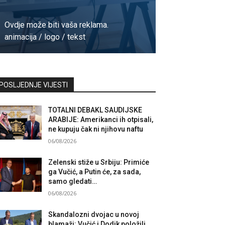
Ovdje može biti vaša reklama.
animacija / logo / tekst
Kontaktirajte nas
POSLJEDNJE VIJESTI
TOTALNI DEBAKL SAUDIJSKE
ARABIJE: Amerikanci ih otpisali,
ne kupuju čak ni njihovu naftu
06/08/2026
Zelenski stiže u Srbiju: Primiće
ga Vučić, a Putin će, za sada,
samo gledati…
06/08/2026
Skandalozni dvojac u novoj
blamaži: Vučić i Dodik položili