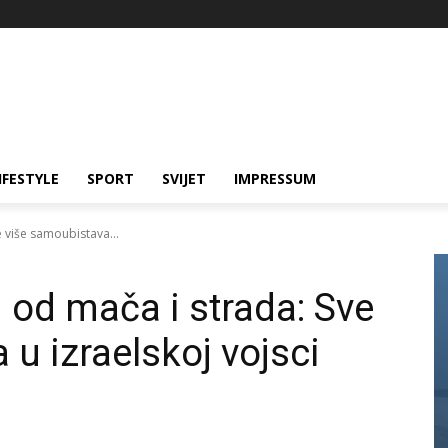
IFESTYLE
SPORT
SVIJET
IMPRESSUM
e više samoubistava...
 od mača i strada: Sve
u izraelskoj vojsci