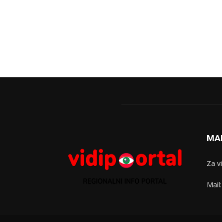
MA
Za v
Mail