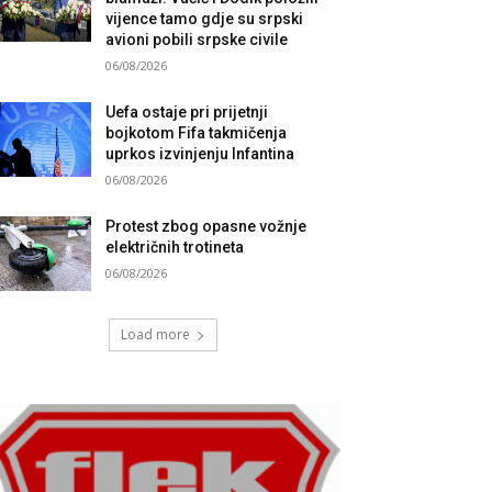
vijence tamo gdje su srpski
avioni pobili srpske civile
06/08/2026
Uefa ostaje pri prijetnji
bojkotom Fifa takmičenja
uprkos izvinjenju Infantina
06/08/2026
Protest zbog opasne vožnje
električnih trotineta
06/08/2026
Load more