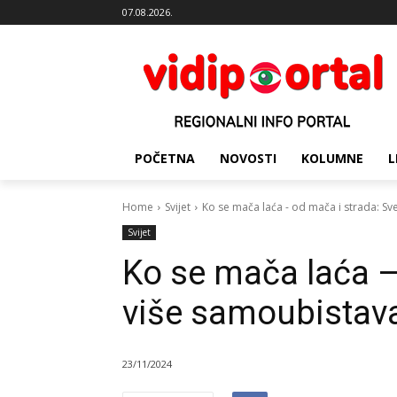
07.08.2026.
POČETNA
NOVOSTI
KOLUMNE
L
Home
Svijet
Ko se mača laća - od mača i strada: Sv
Svijet
Ko se mača laća –
više samoubistava 
23/11/2024