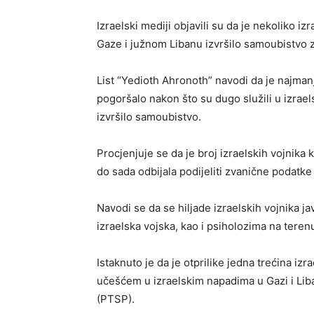
Izraelski mediji objavili su da je nekoliko i
Gaze i južnom Libanu izvršilo samoubistvo 
List “Yedioth Ahronoth” navodi da je najmanje
pogoršalo nakon što su dugo služili u izrae
izvršilo samoubistvo.
Procjenjuje se da je broj izraelskih vojnika k
do sada odbijala podijeliti zvanične podatke
Navodi se da se hiljade izraelskih vojnika ja
izraelska vojska, kao i psiholozima na teren
Istaknuto je da je otprilike jedna trećina izr
učešćem u izraelskim napadima u Gazi i Lib
(PTSP).