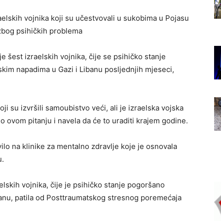
zraelskih vojnika koji su učestvovali u sukobima u Pojasu
zbog psihičkih problema
 šest izraelskih vojnika, čije se psihičko stanje
lskim napadima u Gazi i Libanu posljednjih mjeseci,
oji su izvršili samoubistvo veći, ali je izraelska vojska
 o ovom pitanju i navela da će to uraditi krajem godine.
vilo na klinike za mentalno zdravlje koje je osnovala
u.
aelskih vojnika, čije je psihičko stanje pogoršano
anu, patila od Posttraumatskog stresnog poremećaja