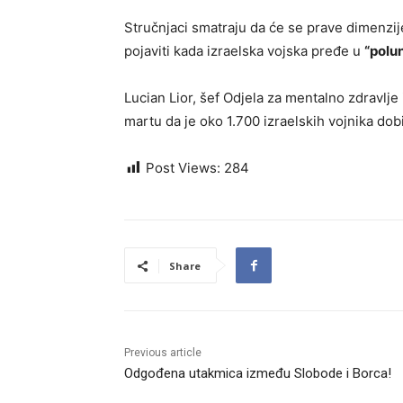
Stručnjaci smatraju da će se prave dimenzije
pojaviti kada izraelska vojska pređe u
“polu
Lucian Lior, šef Odjela za mentalno zdravlje i
martu da je oko 1.700 izraelskih vojnika dob
Post Views:
284
Share
Previous article
Odgođena utakmica između Slobode i Borca!