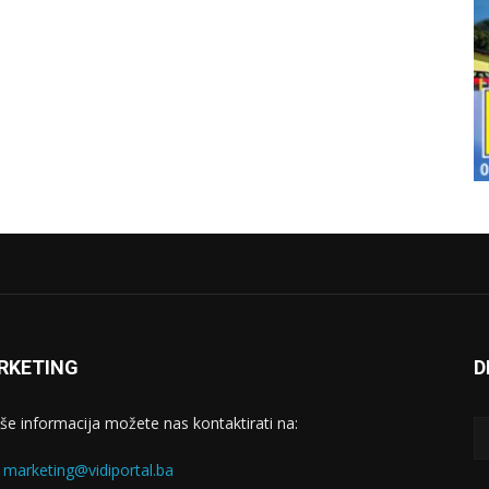
RKETING
D
iše informacija možete nas kontaktirati na:
:
marketing@vidiportal.ba