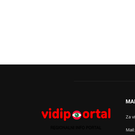
MA
Za v
Mail