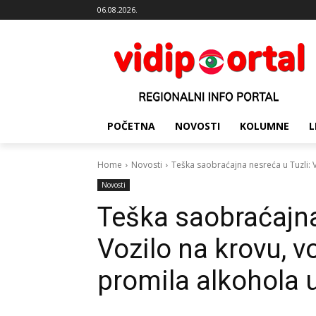
06.08.2026.
POČETNA
NOVOSTI
KOLUMNE
L
Home
Novosti
Teška saobraćajna nesreća u Tuzli: Vo
Novosti
Teška saobraćajna
Vozilo na krovu, v
promila alkohola u