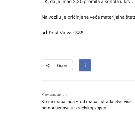
TK, da je imao 2,30 promila alkohola u krvi.
Na vozilu je pričinjena veća materijalna šteta
Post Views:
388
Share
Previous article
Ko se mača laća – od mača i strada: Sve više
samoubistava u izraelskoj vojsci