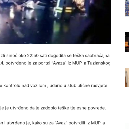
Tuzli sinoć oko 22:50 sati dogodila se teška saobraćajna
A4, potvrđeno je za portal “Avaza” iz MUP-a Tuzlanskog
e kontrolu nad vozilom , udario u stub ulične rasvjete,
dje je utvrđeno da je zadobio teške tjelesne povrede.
ran i utvrđeno je, kako su za “Avaz” potvrdili iz MUP-a