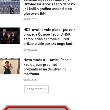
Oktobarski izbori razotkrit će ko
je i koliko godina unazad krao
glasove u BiH
06/08/2026
HDZ-ovci ne vole plaćati porez –
propada Čovićev feud: U HNK,
samo jedan Kantonalni ured
prikupio više poreza nego lani…
06/08/2026
Nova moda u Lukavici: Pancir
kao odjevni predmet
prezentiran na društvenim
mrežama
06/08/2026
Load more