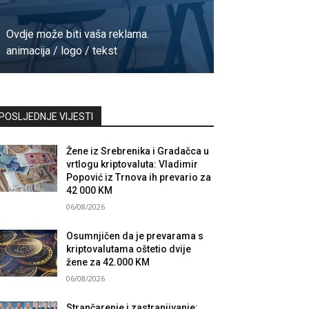
Ovdje može biti vaša reklama.
animacija / logo / tekst
Kontaktirajte nas
POSLJEDNJE VIJESTI
Žene iz Srebrenika i Gradačca u
vrtlogu kriptovaluta: Vladimir
Popović iz Trnova ih prevario za
42 000 KM
06/08/2026
Osumnjičen da je prevarama s
kriptovalutama oštetio dvije
žene za 42.000 KM
06/08/2026
Strančarenje i zastranjivanje: