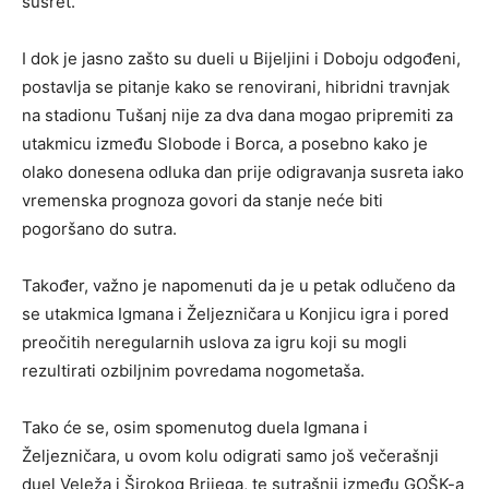
susret.
I dok je jasno zašto su dueli u Bijeljini i Doboju odgođeni,
postavlja se pitanje kako se renovirani, hibridni travnjak
na stadionu Tušanj nije za dva dana mogao pripremiti za
utakmicu između Slobode i Borca, a posebno kako je
olako donesena odluka dan prije odigravanja susreta iako
vremenska prognoza govori da stanje neće biti
pogoršano do sutra.
Također, važno je napomenuti da je u petak odlučeno da
se utakmica Igmana i Željezničara u Konjicu igra i pored
preočitih neregularnih uslova za igru koji su mogli
rezultirati ozbiljnim povredama nogometaša.
Tako će se, osim spomenutog duela Igmana i
Željezničara, u ovom kolu odigrati samo još večerašnji
duel Veleža i Širokog Brijega, te sutrašnji između GOŠK-a