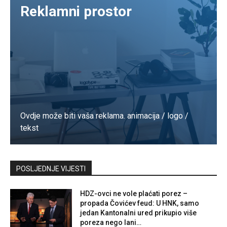
Reklamni prostor
Ovdje može biti vaša reklama. animacija / logo /
tekst
Kontaktirajte nas
POSLJEDNJE VIJESTI
HDZ-ovci ne vole plaćati porez –
propada Čovićev feud: U HNK, samo
jedan Kantonalni ured prikupio više
poreza nego lani…