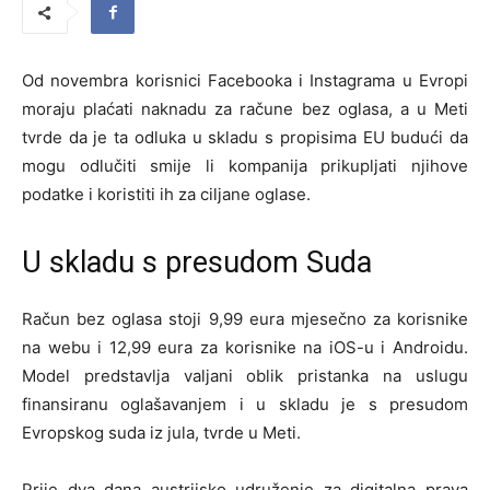
Od novembra korisnici Facebooka i Instagrama u Evropi
moraju plaćati naknadu za račune bez oglasa, a u Meti
tvrde da je ta odluka u skladu s propisima EU budući da
mogu odlučiti smije li kompanija prikupljati njihove
podatke i koristiti ih za ciljane oglase.
U skladu s presudom Suda
Račun bez oglasa stoji 9,99 eura mjesečno za korisnike
na webu i 12,99 eura za korisnike na iOS-u i Androidu.
Model predstavlja valjani oblik pristanka na uslugu
finansiranu oglašavanjem i u skladu je s presudom
Evropskog suda iz jula, tvrde u Meti.
Prije dva dana austrijsko udruženje za digitalna prava