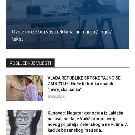
Ovdje može biti vaša reklama. animacija / logo /
tekst
Kontaktirajte nas
POSLJEDNJE VIJESTI
VLADA REPUBLIKE SRPSKE TAJNO SE
ZADUŽUJE: Hoće li Dodika spasiti
“jevrejska banka”
10/08/2026
Kusovac: Negator genocida iz Laktaša
ne hvali se da je Vučić primio svog
novog prijatelja Zelenskog a ne Putina. A
kad će bosanskog međeda...