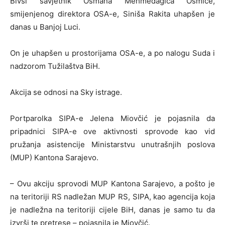
Bivši savjetnik Osmana Mehmedagića Osmice,
smijenjenog direktora OSA-e, Siniša Rakita uhapšen je
danas u Banjoj Luci.
On je uhapšen u prostorijama OSA-e, a po nalogu Suda i
nadzorom Tužilaštva BiH.
Akcija se odnosi na Sky istrage.
Portparolka SIPA-e Jelena Miovčić je pojasnila da
pripadnici SIPA-e ove aktivnosti sprovode kao vid
pružanja asistencije Ministarstvu unutrašnjih poslova
(MUP) Kantona Sarajevo.
– Ovu akciju sprovodi MUP Kantona Sarajevo, a pošto je
na teritoriji RS nadležan MUP RS, SIPA, kao agencija koja
je nadležna na teritoriji cijele BiH, danas je samo tu da
izvrši te pretrese – pojasnila je Miovčić.