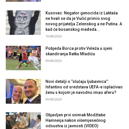
Kusovac: Negator genocida iz Laktaša
ne hvali se da je Vučić primio svog
novog prijatelja Zelenskog a ne Putina. A
kad će bosanskog međeda...
10/08/2026
Pobjeda Borca protiv Veleža u sjeni
skandiranja Ratku Mladiću
09/08/2026
Novi detalji o “slučaju ljubavnica”:
Infantino od sredstava UEFA-e isplaćivao
ženu s kojom je navodno imao aferu?
09/08/2026
Objavljen prvi snimak Modžtabe
Hamneija nakon višemjesečnog
odsustva iz javnosti (VIDEO)