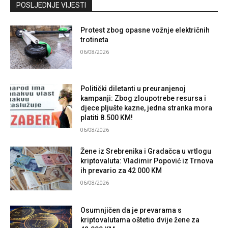
Kontaktirajte nas
POSLJEDNJE VIJESTI
Protest zbog opasne vožnje električnih
trotineta
06/08/2026
Politički diletanti u preuranjenoj
kampanji: Zbog zloupotrebe resursa i
djece pljušte kazne, jedna stranka mora
platiti 8.500 KM!
06/08/2026
Žene iz Srebrenika i Gradačca u vrtlogu
kriptovaluta: Vladimir Popović iz Trnova
ih prevario za 42 000 KM
06/08/2026
Osumnjičen da je prevarama s
kriptovalutama oštetio dvije žene za