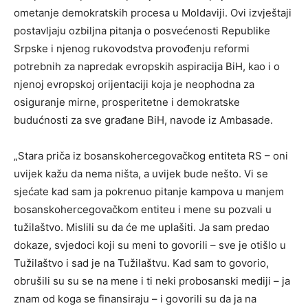
ometanje demokratskih procesa u Moldaviji. Ovi izvještaji
postavljaju ozbiljna pitanja o posvećenosti Republike
Srpske i njenog rukovodstva provođenju reformi
potrebnih za napredak evropskih aspiracija BiH, kao i o
njenoj evropskoj orijentaciji koja je neophodna za
osiguranje mirne, prosperitetne i demokratske
budućnosti za sve građane BiH, navode iz Ambasade.
„Stara priča iz bosanskohercegovačkog entiteta RS – oni
uvijek kažu da nema ništa, a uvijek bude nešto. Vi se
sjećate kad sam ja pokrenuo pitanje kampova u manjem
bosanskohercegovačkom entiteu i mene su pozvali u
tužilaštvo. Mislili su da će me uplašiti. Ja sam predao
dokaze, svjedoci koji su meni to govorili – sve je otišlo u
Tužilaštvo i sad je na Tužilaštvu. Kad sam to govorio,
obrušili su su se na mene i ti neki probosanski mediji – ja
znam od koga se finansiraju – i govorili su da ja na