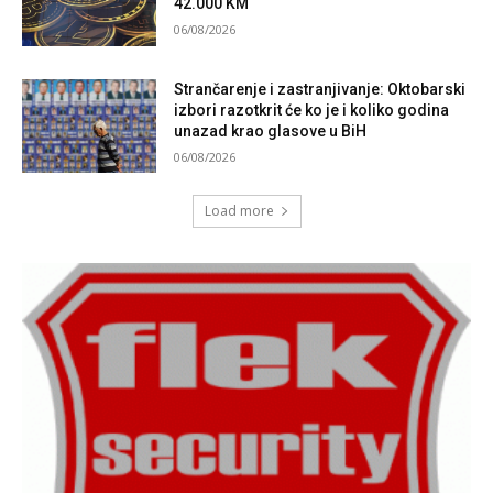
42.000 KM
06/08/2026
Strančarenje i zastranjivanje: Oktobarski
izbori razotkrit će ko je i koliko godina
unazad krao glasove u BiH
06/08/2026
Load more