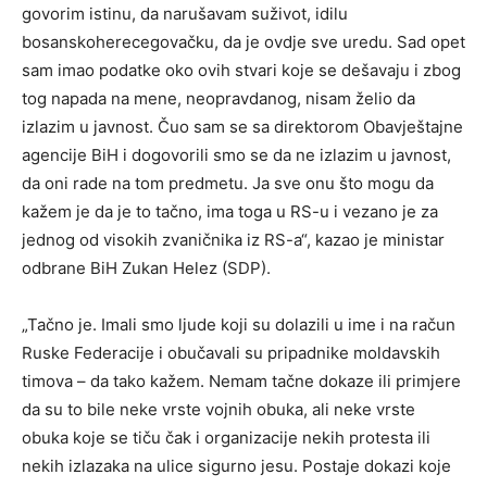
govorim istinu, da narušavam suživot, idilu
bosanskoherecegovačku, da je ovdje sve uredu. Sad opet
sam imao podatke oko ovih stvari koje se dešavaju i zbog
tog napada na mene, neopravdanog, nisam želio da
izlazim u javnost. Čuo sam se sa direktorom Obavještajne
agencije BiH i dogovorili smo se da ne izlazim u javnost,
da oni rade na tom predmetu. Ja sve onu što mogu da
kažem je da je to tačno, ima toga u RS-u i vezano je za
jednog od visokih zvaničnika iz RS-a“, kazao je ministar
odbrane BiH Zukan Helez (SDP).
„Tačno je. Imali smo ljude koji su dolazili u ime i na račun
Ruske Federacije i obučavali su pripadnike moldavskih
timova – da tako kažem. Nemam tačne dokaze ili primjere
da su to bile neke vrste vojnih obuka, ali neke vrste
obuka koje se tiču čak i organizacije nekih protesta ili
nekih izlazaka na ulice sigurno jesu. Postaje dokazi koje