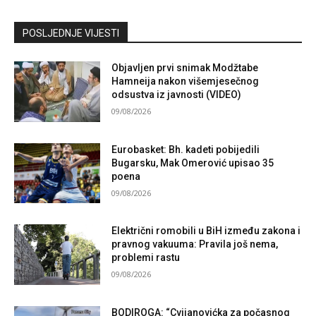
Kontaktirajte nas
POSLJEDNJE VIJESTI
Objavljen prvi snimak Modžtabe
Hamneija nakon višemjesečnog
odsustva iz javnosti (VIDEO)
09/08/2026
Eurobasket: Bh. kadeti pobijedili
Bugarsku, Mak Omerović upisao 35
poena
09/08/2026
Električni romobili u BiH između zakona i
pravnog vakuuma: Pravila još nema,
problemi rastu
09/08/2026
BODIROGA: “Cvijanovićka za počasnog