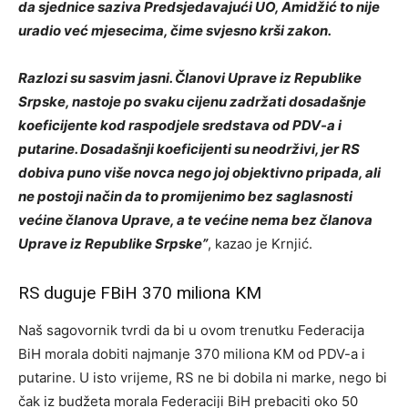
da sjednice saziva Predsjedavajući UO, Amidžić to nije
uradio već mjesecima, čime svjesno krši zakon.
Razlozi su sasvim jasni. Članovi Uprave iz Republike
Srpske, nastoje po svaku cijenu zadržati dosadašnje
koeficijente kod raspodjele sredstava od PDV-a i
putarine. Dosadašnji koeficijenti su neodrživi, jer RS
dobiva puno više novca nego joj objektivno pripada, ali
ne postoji način da to promijenimo bez saglasnosti
većine članova Uprave, a te većine nema bez članova
Uprave iz Republike Srpske”
, kazao je Krnjić.
RS duguje FBiH 370 miliona KM
Naš sagovornik tvrdi da bi u ovom trenutku Federacija
BiH morala dobiti najmanje 370 miliona KM od PDV-a i
putarine. U isto vrijeme, RS ne bi dobila ni marke, nego bi
čak iz budžeta morala Federaciji BiH prebaciti oko 50