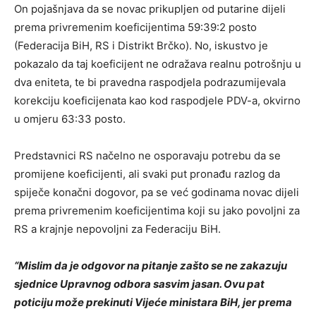
On pojašnjava da se novac prikupljen od putarine dijeli
prema privremenim koeficijentima 59:39:2 posto
(Federacija BiH, RS i Distrikt Brčko). No, iskustvo je
pokazalo da taj koeficijent ne odražava realnu potrošnju u
dva eniteta, te bi pravedna raspodjela podrazumijevala
korekciju koeficijenata kao kod raspodjele PDV-a, okvirno
u omjeru 63:33 posto.
Predstavnici RS načelno ne osporavaju potrebu da se
promijene koeficijenti, ali svaki put pronađu razlog da
spiječe konačni dogovor, pa se već godinama novac dijeli
prema privremenim koeficijentima koji su jako povoljni za
RS a krajnje nepovoljni za Federaciju BiH.
“Mislim da je odgovor na pitanje zašto se ne zakazuju
sjednice Upravnog odbora sasvim jasan. Ovu pat
poticiju može prekinuti Vijeće ministara BiH, jer prema