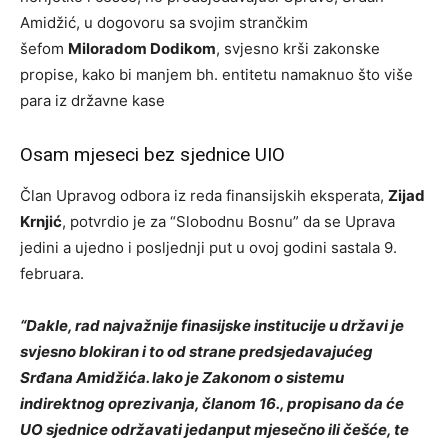
Amidžić, u dogovoru sa svojim strančkim
šefom
Miloradom Dodikom
, svjesno krši zakonske
propise, kako bi manjem bh. entitetu namaknuo što više
para iz državne kase
Osam mjeseci bez sjednice UIO
Član Upravog odbora iz reda finansijskih eksperata,
Zijad
Krnjić
, potvrdio je za “Slobodnu Bosnu” da se Uprava
jedini a ujedno i posljednji put u ovoj godini sastala 9.
februara.
“Dakle, rad najvažnije finasijske institucije u državi je
svjesno blokiran i to od strane predsjedavajućeg
Srđana Amidžića. Iako je Zakonom o sistemu
indirektnog oprezivanja, članom 16., propisano da će
UO sjednice održavati jedanput mjesečno ili češće, te