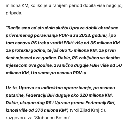
miliona KM, koliko je u ranijem period dobila više nego joj
pripada.
“Ranije smo od stručnih službi Uprave dobili obračune
privremenog poravnanja PDV-a za 2023. godinu, i po
tom osnovu RS treba vratiti FBiH više od 35 miliona KM
za proteklu godinu, te još oko 15 miliona KM, za prvih
šest mjeseci ove godine. Dakle, RS zaključno sa šestim
mjesecom ove godine, zvanično duguje FBiH više od 50
miliona KM, i to samo po osnovu PDV-a.
Uz to, Uprava za indirektno oporezivanje, po osnovu
putarine, Federaciji BiH duguje oko 320 miliona KM.
Dakle, ukupan dug RS i Uprave prema Federaciji BiH,
iznosi više od 370 milona KM”,
tvrdi Zijad Krnjić u
razgovoru za “Slobodnu Bosnu”.