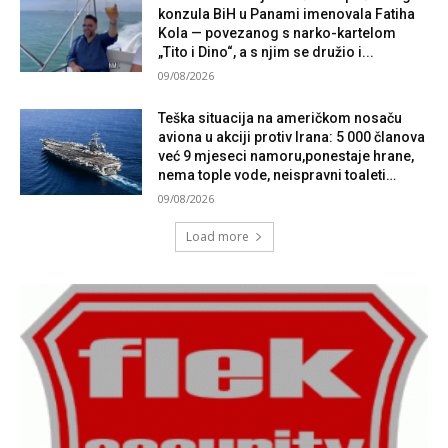
konzula BiH u Panami imenovala Fatiha
Kola — povezanog s narko-kartelom
„Tito i Dino“, a s njim se družio i...
09/08/2026
Teška situacija na američkom nosaču
aviona u akciji protiv Irana: 5 000 članova
već 9 mjeseci namoru,ponestaje hrane,
nema tople vode, neispravni toaleti…
09/08/2026
Load more