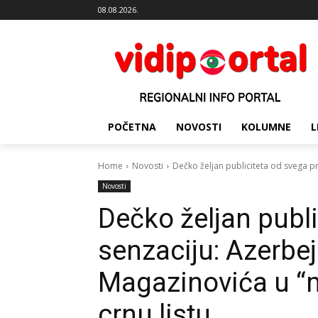
08.08.2026.
POČETNA
NOVOSTI
KOLUMNE
L
Home
Novosti
Dečko željan publiciteta od svega pr
Novosti
Dečko željan publi
senzaciju: Azerbej
Magazinovića u “
crnu listu