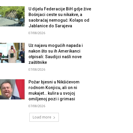
U dijelu Federacije BiH gdje žive
Bošnjaci ceste su nikakve, a
saobraćaj nemoguć: Kolaps od
Jablanice do Sarajeva
07/08/2026
Uz najavu mogućih napada i
nakon što su ih Amerikanci
otpisali: Saudijci našli nove
zaštitnike
07/08/2026
Požar bjesni u Nikšićevom
rodnom Konjicu, ali on ni
mukajet… kulira u svojoj
omiljenoj pozi i grimasi
07/08/2026
Load more