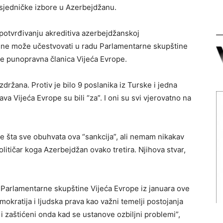
sjedničke izbore u Azerbejdžanu.
potvrđivanju akreditiva azerbejdžanskoj
ni ne može učestvovati u radu Parlamentarne skupštine
aje punopravna članica Vijeća Evrope.
uzdržana. Protiv je bilo 9 poslanika iz Turske i jedna
ava Vijeća Evrope su bili “za”. I oni su svi vjerovatno na
 šta sve obuhvata ova “sankcija”, ali nemam nikakav
olitičar koga Azerbejdžan ovako tretira. Njihova stvar,
e Parlamentarne skupštine Vijeća Evrope iz januara ove
mokratija i ljudska prava kao važni temelji postojanja
i zaštićeni onda kad se ustanove ozbiljni problemi”,