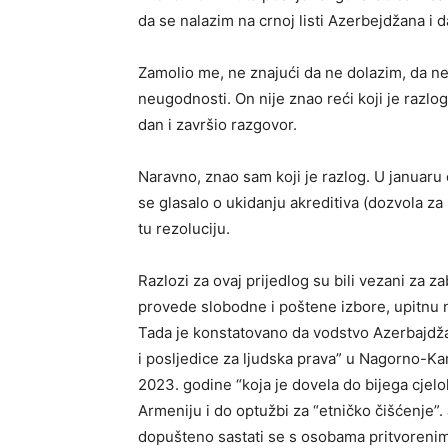
da se nalazim na crnoj listi Azerbejdžana i 
Zamolio me, ne znajući da ne dolazim, da ne 
neugodnosti. On nije znao reći koji je razlo
dan i završio razgovor.
Naravno, znao sam koji je razlog. U januaru
se glasalo o ukidanju akreditiva (dozvola z
tu rezoluciju.
Razlozi za ovaj prijedlog su bili vezani za
provede slobodne i poštene izbore, upitnu 
Tada je konstatovano da vodstvo Azerbajdžan
i posljedice za ljudska prava” u Nagorno-Kar
2023. godine “koja je dovela do bijega cj
Armeniju i do optužbi za “etničko čišćenje”. 
dopušteno sastati se s osobama pritvorenim 