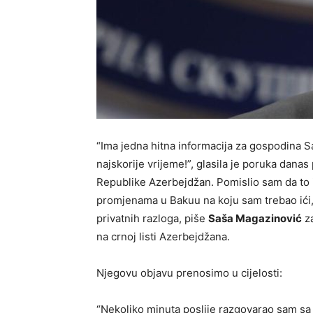
“Ima jedna hitna informacija za gospodina
najskorije vrijeme!”, glasila je poruka dana
Republike Azerbejdžan. Pomislio sam da to
promjenama u Bakuu na koju sam trebao ići, 
privatnih razloga, piše
Saša Magazinović
za
na crnoj listi Azerbejdžana.
Njegovu objavu prenosimo u cijelosti:
“Nekoliko minuta poslije razgovarao sam sa n