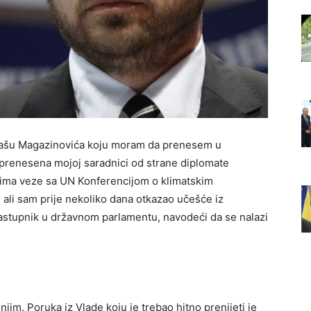
 Sašu Magazinovića koju moram da prenesem u
s prenesena mojoj saradnici od strane diplomate
 ima veze sa UN Konferencijom o klimatskim
ali sam prije nekoliko dana otkazao učešće iz
stupnik u državnom parlamentu, navodeći da se nalazi
jim. Poruka iz Vlade koju je trebao hitno prenijeti je