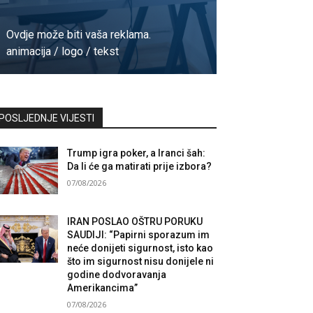
Ovdje može biti vaša reklama.
animacija / logo / tekst
Kontaktirajte nas
POSLJEDNJE VIJESTI
Trump igra poker, a Iranci šah:
Da li će ga matirati prije izbora?
07/08/2026
IRAN POSLAO OŠTRU PORUKU
SAUDIJI: “Papirni sporazum im
neće donijeti sigurnost, isto kao
što im sigurnost nisu donijele ni
godine dodvoravanja
Amerikancima”
07/08/2026