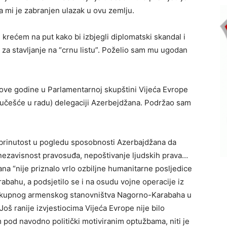
da mi je zabranjen ulazak u ovu zemlju.
krećem na put kako bi izbjegli diplomatski skandal i
g za stavljanje na “crnu listu”. Poželio sam mu ugodan
 ove godine u Parlamentarnoj skupštini Vijeća Evrope
a učešće u radu) delegaciji Azerbejdžana. Podržao sam
 zabrinutost u pogledu sposobnosti Azerbajdžana da
nezavisnost pravosuđa, nepoštivanje ljudskih prava…
a “nije priznalo vrlo ozbiljne humanitarne posljedice
abahu, a podsjetilo se i na osudu vojne operacije iz
elokupnog armenskog stanovništva Nagorno-Karabaha u
Još ranije izvjestiocima Vijeća Evrope nije bilo
pod navodno politički motiviranim optužbama, niti je