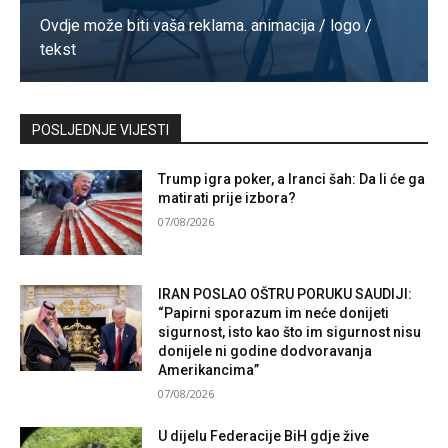
Ovdje može biti vaša reklama. animacija / logo /
tekst
Kontaktirajte nas
POSLJEDNJE VIJESTI
Trump igra poker, a Iranci šah: Da li će ga
matirati prije izbora?
07/08/2026
IRAN POSLAO OŠTRU PORUKU SAUDIJI:
“Papirni sporazum im neće donijeti
sigurnost, isto kao što im sigurnost nisu
donijele ni godine dodvoravanja
Amerikancima”
07/08/2026
U dijelu Federacije BiH gdje žive