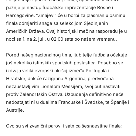
pažnje je nastup fudbalske reprezentacije Bosne i
Hercegovine. “Zmajevi” će u borbi za plasman u osminu
finala odmjeriti snage sa selekcijom Sjedinjenih
Američkih Država. Ovaj historijski meč na rasporedu je u
noći sa 1. na 2. juli, u 02:00 sata po našem vremenu.
Pored našeg nacionalnog tima, ljubitelje fudbala očekuje
još nekoliko istinskih sportskih poslastica. Posebno se
izdvaja veliki evropski okršaj između Portugala i
Hrvatske, dok će razigrana Argentina, predvođena
nezaustavljivim Lionelom Messijem, svoj put nastaviti
protiv Zelenortskih Ostrva. Uzbuđenja definitivno neće
nedostajati ni u duelima Francuske i Švedske, te Španije i
Austrije.
Ovo su svi zvanični parovi i satnica šesnaestine finala: