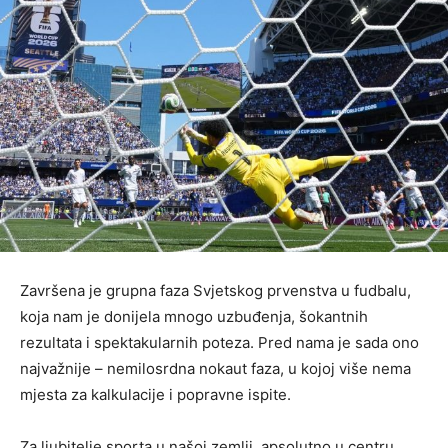
Završena je grupna faza Svjetskog prvenstva u fudbalu,
koja nam je donijela mnogo uzbuđenja, šokantnih
rezultata i spektakularnih poteza. Pred nama je sada ono
najvažnije – nemilosrdna nokaut faza, u kojoj više nema
mjesta za kalkulacije i popravne ispite.
Za ljubitelje sporta u našoj zemlji, apsolutno u centru