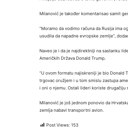
Milanović je također komentarisao samit gen
“Moramo da vodimo računa da Rusija ima ogr
usudila da napadne evropske zemlje”, dodao
Naveo je i da je najdirektniji na sastanku l
Američkih Država Donald Trump.
“U ovom formatu najiskreniji je bio Donald 
trgovac oružjem i u tom smislu zastupa amer
i oni o njemu. Ostali lideri koriste drugačiju 
Milanović je još jednom ponovio da Hrvatska
zemlja nabavi transportni avion.
Post Views:
153