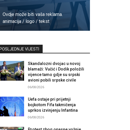
Ovdje može biti vaša reklama.
animacija / logo / tekst
Kontaktirajte nas
POSLJEDNJE VIJESTI
Skandalozni dvojac u novoj
blamaži: Vučić i Dodik položili
vijence tamo gdje su srpski
avioni pobili srpske civile
06/08/2026
Uefa ostaje pri prijetnji
bojkotom Fifa takmičenja
uprkos izvinjenju Infantina
06/08/2026
Protest zbog opasne vožnje