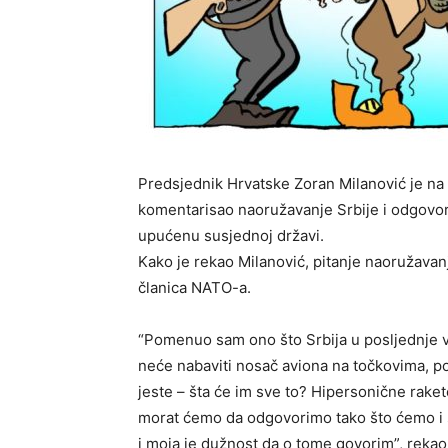
Predsjednik Hrvatske Zoran Milanović je na 
komentarisao naoružavanje Srbije i odgovor 
upućenu susjednoj državi.
Kako je rekao Milanović, pitanje naoružavan
članica NATO-a.
“Pomenuo sam ono što Srbija u posljednje v
neće nabaviti nosač aviona na točkovima, po
jeste – šta će im sve to? Hipersonične rake
morat ćemo da odgovorimo tako što ćemo i s
i moja je dužnost da o tome govorim”, rekao