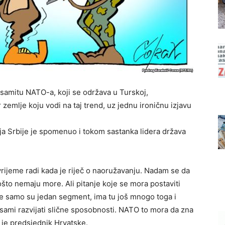
samitu NATO-a, koji se održava u Turskoj,
zemlje koju vodi na taj trend, uz jednu ironičnu izjavu
ja Srbije je spomenuo i tokom sastanka lidera država
rijeme radi kada je riječ o naoružavanju. Nadam se da
što nemaju more. Ali pitanje koje se mora postaviti
te samo su jedan segment, ima tu još mnogo toga i
ami razvijati slične sposobnosti. NATO to mora da zna
 je predsjednik Hrvatske.