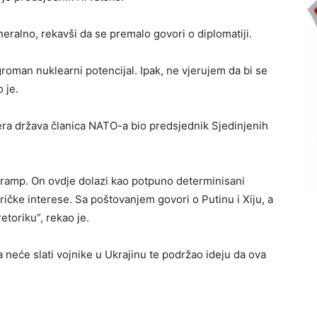
eralno, rekavši da se premalo govori o diplomatiji.
oman nuklearni potencijal. Ipak, ne vjerujem da bi se
 je.
idera država članica NATO-a bio predsjednik Sjedinjenih
Tramp. On ovdje dolazi kao potpuno determinisani
ičke interese. Sa poštovanjem govori o Putinu i Xiju, a
retoriku”, rekao je.
 neće slati vojnike u Ukrajinu te podržao ideju da ova