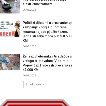
električnih trotineta
06/08/2026
Politički diletanti u preuranjenoj
kampanji: Zbog zloupotrebe
resursa i djece pljušte kazne,
jedna stranka mora platiti 8.500
KM!
06/08/2026
Žene iz Srebrenika i Gradačca u
vrtlogu kriptovaluta: Vladimir
Popović iz Trnova ih prevario za
42 000 KM
06/08/2026
Load more