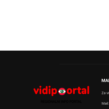
MA
Za v
Mail