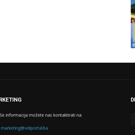
RKETING
D
iše informacija možete nas kontaktirati na:
:
marketing@vidiportal.ba