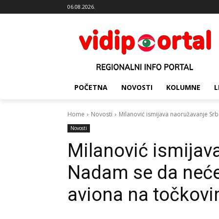
06.08.2026.
POČETNA
NOVOSTI
KOLUMNE
L
Home
Novosti
Milanović ismijava naoružavanje Srb
Novosti
Milanović ismijav
Nadam se da neće
aviona na točkov