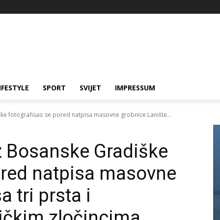
IFESTYLE
SPORT
SVIJET
IMPRESSUM
ke fotografisao se pored natpisa masovne grobnice Lanište...
z Bosanske Gradiške
ored natpisa masovne
 tri prsta i
ničkim zločincima