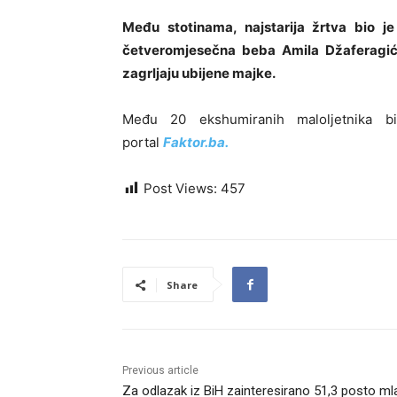
Među stotinama, najstarija žrtva bio j
četveromjesečna beba Amila Džaferagić, 
zagrljaju ubijene majke.
Među 20 ekshumiranih maloljetnika b
portal
Faktor.ba.
Post Views:
457
Share
Previous article
Za odlazak iz BiH zainteresirano 51,3 posto ml