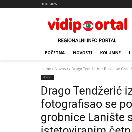
08.08.2026.
POČETNA
NOVOSTI
KOLUMNE
L
Home
Novosti
Drago Tendžerić iz Bosanske Gradiš
Novosti
Drago Tendžerić i
fotografisao se p
grobnice Lanište sa
istetoviranim čet