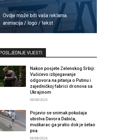
Ovdje može biti vaša reklama.
animacija / logo / tekst
Kontaktirajte nas
POSLJEDNJE VIJESTI
Nakon posjete Zelenskog Srbiji:
Vučićevo izbjegavanje
odgovora na pitanja o Putinu i
zajedničkoj fabrici dronova sa
Ukrajinom
08/08/2026
Pojavio se snimak pokušaja
ubistva Davora Dabića,
muškarac ga pratio dok je šetao
psa
08/08/2026