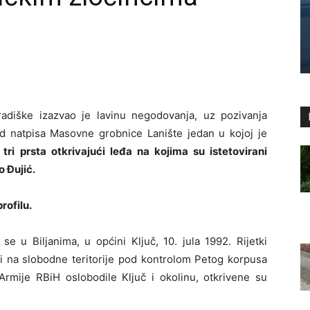
diške izazvao je lavinu negodovanja, uz pozivanja
ed natpisa Masovne grobnice Lanište jedan u kojoj je
tri prsta otkrivajući leđa na kojima su istetovirani
o Đujić.
rofilu.
e u Biljanima, u općini Ključ, 10. jula 1992. Rijetki
šli na slobodne teritorije pod kontrolom Petog korpusa
rmije RBiH oslobodile Ključ i okolinu, otkrivene su