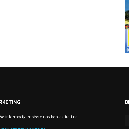
RKETING
D
iše informacija možete nas kontaktirati na: