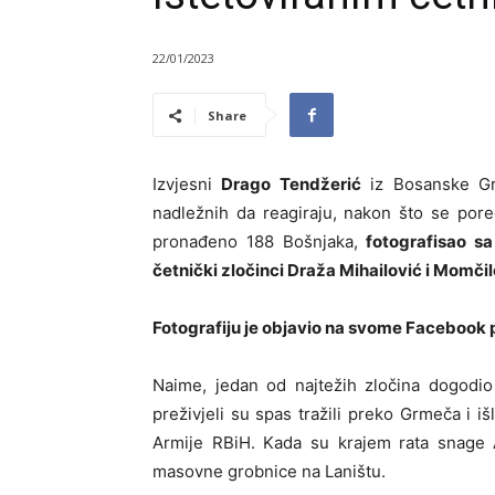
22/01/2023
Share
Izvjesni
Drago Tendžerić
iz Bosanske Gra
nadležnih da reagiraju, nakon što se por
pronađeno 188 Bošnjaka,
fotografisao sa 
četnički zločinci Draža Mihailović i Momčil
Fotografiju je objavio na svome Facebook p
Naime, jedan od najtežih zločina dogodio s
preživjeli su spas tražili preko Grmeča i i
Armije RBiH. Kada su krajem rata snage A
masovne grobnice na Laništu.