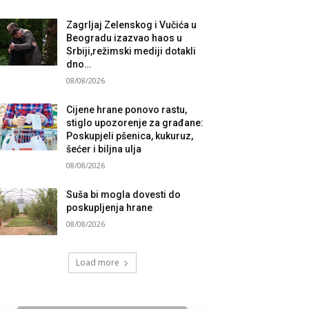
Zagrljaj Zelenskog i Vučića u
Beogradu izazvao haos u
Srbiji,režimski mediji dotakli
dno…
08/08/2026
Cijene hrane ponovo rastu,
stiglo upozorenje za građane:
Poskupjeli pšenica, kukuruz,
šećer i biljna ulja
08/08/2026
Suša bi mogla dovesti do
poskupljenja hrane
08/08/2026
Load more