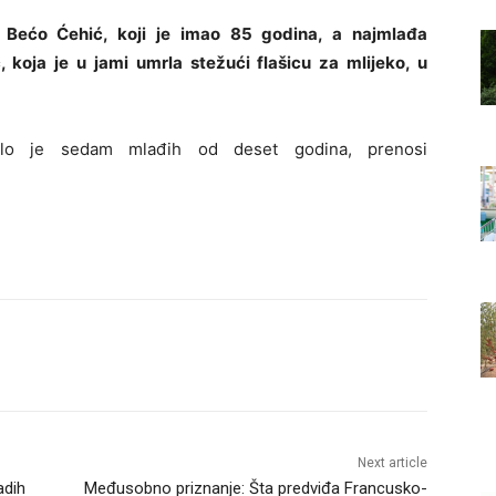
e Bećo Ćehić, koji je imao 85 godina, a najmlađa
koja je u jami umrla stežući flašicu za mlijeko, u
ilo je sedam mlađih od deset godina, prenosi
Next article
adih
Međusobno priznanje: Šta predviđa Francusko-