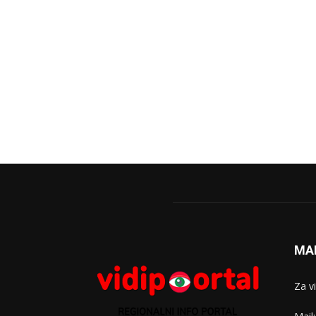
MA
Za v