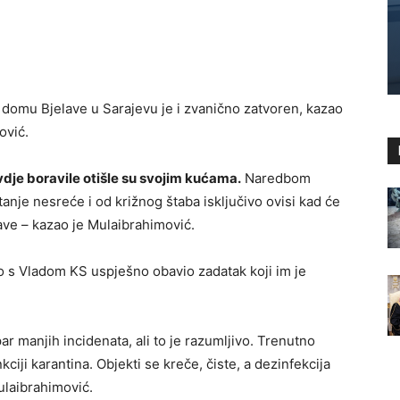
 domu Bjelave u Sarajevu je i zvanično zatvoren, kazao
ović.
vdje boravile otišle su svojim kućama.
Naredbom
tanje nesreće i od križnog štaba isključivo ovisi kad će
lave – kazao je Mulaibrahimović.
 s Vladom KS uspješno obavio zadatak koji im je
ar manjih incidenata, ali to je razumljivo. Trenutno
kciji karantina. Objekti se kreče, čiste, a dezinfekcija
ulaibrahimović.