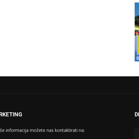
RKETING
D
iše informacija možete nas kontaktirati na: