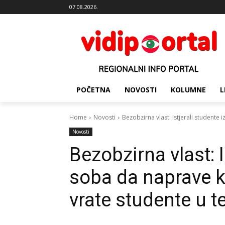
07.08.2026.
POČETNA
NOVOSTI
KOLUMNE
L
Home
Novosti
Bezobzirna vlast: Istjerali studente i
Novosti
Bezobzirna vlast: I
soba da naprave ka
vrate studente u t