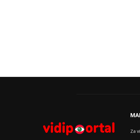
MA
Za v