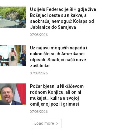
U dijelu Federacije BiH gdje žive
Bošnjaci ceste su nikakve, a
saobraćaj nemoguć: Kolaps od
Jablanice do Sarajeva
07/08/2026
Uz najavu mogućih napada i
nakon što su ih Amerikanci
otpisali: Saudijci našli nove
zaštitnike
07/08/2026
Požar bjesni u Nikšićevom
rodnom Konjicu, ali on ni
mukajet… kulira u svojoj
omiljenoj pozi i grimasi
07/08/2026
Load more