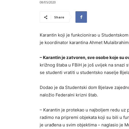
08/05/2020
Share
Karantin koji je funkcionirao u Studentskom
je koordinator karantina Ahmet Mulaibrahim
– Karantin je zatvoren, sve osobe koje su o
križnog štaba u FBiH je još uvijek na snazi s
se studenti vratiti u studentsko naselje Bje
Dodao je da Studentski dom Bjelave zajedno
naložio Federalni krizni štab.
– Karantin je protekao u najboljem redu uz p
radimo na pripremi objekata koji su bili u fun
je urađena u svim objektima – naglasio je M