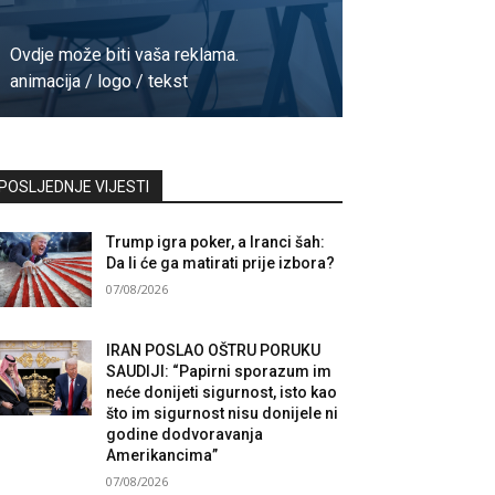
Ovdje može biti vaša reklama.
animacija / logo / tekst
Kontaktirajte nas
POSLJEDNJE VIJESTI
Trump igra poker, a Iranci šah:
Da li će ga matirati prije izbora?
07/08/2026
IRAN POSLAO OŠTRU PORUKU
SAUDIJI: “Papirni sporazum im
neće donijeti sigurnost, isto kao
što im sigurnost nisu donijele ni
godine dodvoravanja
Amerikancima”
07/08/2026