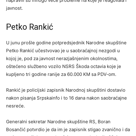
napravili su mnogo veće probleme na koje je reagovala i
javnost.
Petko Rankić
U junu prošle godine potpredsjednik Narodne skupštine
Petko Rankić učestvovao je u saobraćajnoj nezgodi u
kojoj je, pod za javnost nerazjašnjenim okolnostima,
oštećeno službeno vozilo NSRS Škoda octavia koje je
kupljeno tri godine ranije za 60.000 KM sa PDV-om.
Rankić je policijski zapisnik Narodnoj skupštini dostavio
nakon pisanja Srpskainfo i to 16 dana nakon saobraćajne
nesreće.
Generalni sekretar Narodne skupštine RS, Boran
Bosančić potvrdio je da im je zapisnik stigao zvanično i da