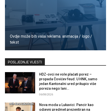
Ovdje može biti vaša reklama. animacija / logo /
tekst
Kontaktirajte nas
POSLJEDNJE VIJESTI
HDZ-ovci ne vole plaćati porez –
propada Čovićev feud: U HNK, samo
jedan Kantonalni ured prikupio više
poreza nego lani…
06/08/2026
Nova moda u Lukavici: Pancir kao
odjevni predmet prezentiran na