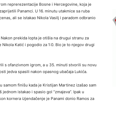
om reprerezentacije Bosne i Hercegovine, koja je
e zaprijetili Panamci. U 16. minutu utakmice sa ruba
enas, ali se istakao Nikola Vasilj i paradom odbranio
Nakon prekida lopta je otišla na drugui stranu za
Nikola Katić i pogodio za 1:0. Bio je to njegov drugi
i s ofanzivnom igrom, a u 35. minuti stvorili su novu
ti jedva spasili nakon opasnog ubačaja Lukića.
 u samom finišu kada je Kristijan Martinez izašao sam
oš jednom istakao i spasio gol “zmajeva”. Ipak u
on kornera izjendačenje je Panami donio Ramos za