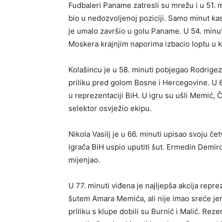
Fudbaleri Paname zatresli su mrežu i u 51. mi
bio u nedozvoljenoj poziciji. Samo minut ka
je umalo završio u golu Paname. U 54. minut
Moskera krajnjim naporima izbacio loptu u k
Kolašincu je u 58. minuti pobjegao Rodrigez, 
priliku pred golom Bosne i Hercegovine. U 
u reprezentaciji BiH. U igru su ušli Memić, 
selektor osvježio ekipu.
Nikola Vasilj je u 66. minuti upisao svoju 
igrača BiH uspio uputiti šut. Ermedin Demirovi
mijenjao.
U 77. minuti viđena je najljepša akcija repre
šutem Amara Memića, ali nije imao sreće jer 
priliku s klupe dobili su Burnić i Malić. Reze