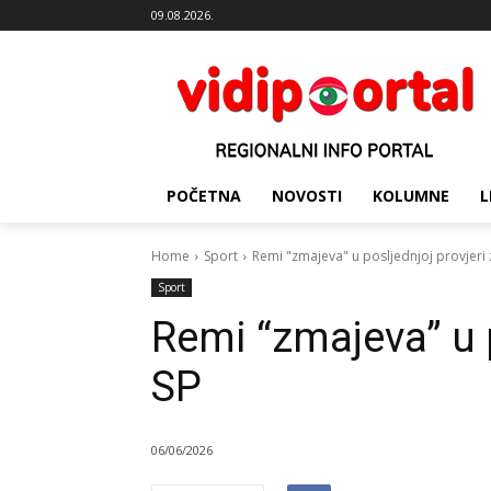
09.08.2026.
POČETNA
NOVOSTI
KOLUMNE
L
Home
Sport
Remi "zmajeva" u posljednjoj provjeri 
Sport
Remi “zmajeva” u p
SP
06/06/2026