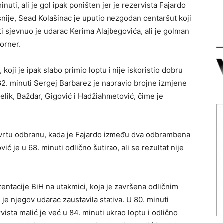
nuti, ali je gol ipak poništen jer je rezervista Fajardo
snije, Sead Kolašinac je uputio nezgodan centaršut koji
i sjevnuo je udarac Kerima Alajbegovića, ali je golman
orner.
koji je ipak slabo primio loptu i nije iskoristio dobru
62. minuti Sergej Barbarez je napravio brojne izmjene
Čelik, Baždar, Gigović i Hadžiahmetović, čime je
četvrtu odbranu, kada je Fajardo između dva odbrambena
ć je u 68. minuti odlično šutirao, ali se rezultat nije
zentacije BiH na utakmici, koja je završena odličnim
je njegov udarac zaustavila stativa. U 80. minuti
rvista malić je već u 84. minuti ukrao loptu i odlično