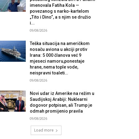
imenovala Fatiha Kola —
povezanog s narko-kartelom
„Tito i Dino“, a s njim se družio
i...
09/08/2026
Teška situacija na američkom
nosaču aviona u akciji protiv
Irana: 5 000 članova već 9
mjeseci namoru,ponestaje
hrane, nema tople vode,
neispravni toaleti…
09/08/2026
Novi udar iz Amerike na režim u
Saudijskoj Arabiji: Nuklearni
dogovor potpisan, ali Trump je
odmah promijenio pravila
09/08/2026
Load more