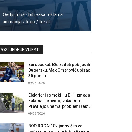
Ovdje može biti vaša reklama.
animacija / logo / tekst
Kontaktirajte nas
POSLJEDNJE VIJESTI
Eurobasket: Bh. kadeti pobijedili
Bugarsku, Mak Omerović upisao
35 poena
09/08/2026
Električni romobili u BiH između
zakona i pravnog vakuuma:
Pravila još nema, problemi rastu
09/08/2026
BODIROGA: “Cvijanovićka za
počasnog konzula BiH u Panami