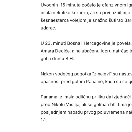
Uvodnih 15 minuta počelo je ofanzivnom igr
imala nekoliko kornera, ali su prvi ozbiljnij
šesnaesterca volejom je snažno šutirao Barc
udarac.
U 23. minuti Bosna i Hercegovine je povela. 
Amara Dedića, a na ubačenu lopru natrčao je 
gol u dresu BiH.
Nakon vodećeg pogotka “zmajevi“ su nastavil
opasnost pred golom Paname, kada su se gos
Panama je imala odličnu priliku da izjednači
pred Nikolu Vasilja, ali se golman bh. tima j
posljednjem napadu prvog poluvremena nak
1:1.