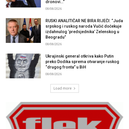
dronovi…”
08/08/2026
RUSKI ANALITIČAR NE BIRA RIJEČI: “Juda
srpskog i ruskog naroda Vučić dočekuje
izdahnulog ‘predsjednika’ Zelenskog u
Beogradu”
08/08/2026
Ukrajinski general otkriva kako Putin
preko Dodika sprema otvaranje ruskog
“drugog fronta” u BiH
08/08/2026
Load more