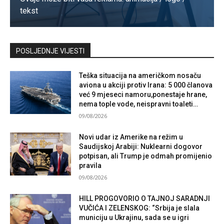
tekst
Kontaktirajte nas
POSLJEDNJE VIJESTI
Teška situacija na američkom nosaču
aviona u akciji protiv Irana: 5 000 članova
već 9 mjeseci namoru,ponestaje hrane,
nema tople vode, neispravni toaleti…
09/08/2026
Novi udar iz Amerike na režim u
Saudijskoj Arabiji: Nuklearni dogovor
potpisan, ali Trump je odmah promijenio
pravila
09/08/2026
HILL PROGOVORIO O TAJNOJ SARADNJI
VUČIĆA I ZELENSKOG: “Srbija je slala
municiju u Ukrajinu, sada se u igri