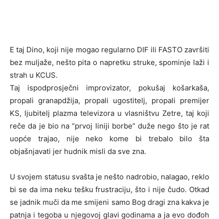
E taj Dino, koji nije mogao regularno DIF ili FASTO završiti
bez muljaže, nešto pita o napretku struke, spominje laži i
strah u KCUS.
Taj ispodprosječni improvizator, pokušaj košarkaša,
propali granapdžija, propali ugostitelj, propali premijer
KS, ljubitelj plazma televizora u vlasništvu Zetre, taj koji
reče da je bio na “prvoj liniji borbe” duže nego što je rat
uopće trajao, nije neko kome bi trebalo bilo šta
objašnjavati jer hudnik misli da sve zna.
U svojem statusu svašta je nešto nadrobio, nalagao, reklo
bi se da ima neku tešku frustraciju, što i nije čudo. Otkad
se jadnik muči da me smijeni samo Bog dragi zna kakva je
patnja i tegoba u njegovoj glavi godinama a ja evo dođoh