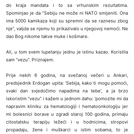
do kraja mandata i to sa vrhunskim rezultatima.
Spominjao je da “Sebiju ne može ni NATO smijeniti. Ona
ima 5000 kamikaza koji su spremni da se raznesu zbog
nje”, valjda se njemu to prikazivalo u njegovoj nemoći. Ne
dao Bog nikome takve muke i košmare.
Ali, u tom svem lupetanju jednu je istinu kazao. Koristila
sam “vezu”. Priznajem.
Prije nekih 6 godina, na svečanoj večeri u Ankari,
predsjednik Erdogan upita: ‘Sebija, kako ti mogu pomoći,
svaki dan svjedočimo napadima na tebe’, a ja brzo
iskoristim “vezu” i kažem u jednom dahu: ‘pomozite mi da
napravim kliniku za hematologiji i hematoonkologiju jer
mi bolesnici borave u zgradi staroj 100 godina, primaju
citostatsku terapiju ležeći i u hodnicima, stropovi
propadaju, žene i muškarci u istim sobama, to je