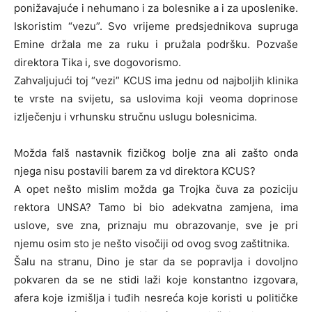
ponižavajuće i nehumano i za bolesnike a i za uposlenike.
Iskoristim “vezu”. Svo vrijeme predsjednikova supruga
Emine držala me za ruku i pružala podršku. Pozvaše
direktora Tika i, sve dogovorismo.
Zahvaljujući toj “vezi” KCUS ima jednu od najboljih klinika
te vrste na svijetu, sa uslovima koji veoma doprinose
izlječenju i vrhunsku stručnu uslugu bolesnicima.
Možda falš nastavnik fizičkog bolje zna ali zašto onda
njega nisu postavili barem za vd direktora KCUS?
A opet nešto mislim možda ga Trojka čuva za poziciju
rektora UNSA? Tamo bi bio adekvatna zamjena, ima
uslove, sve zna, priznaju mu obrazovanje, sve je pri
njemu osim sto je nešto visočiji od ovog svog zaštitnika.
Šalu na stranu, Dino je star da se popravlja i dovoljno
pokvaren da se ne stidi laži koje konstantno izgovara,
afera koje izmišlja i tuđih nesreća koje koristi u političke