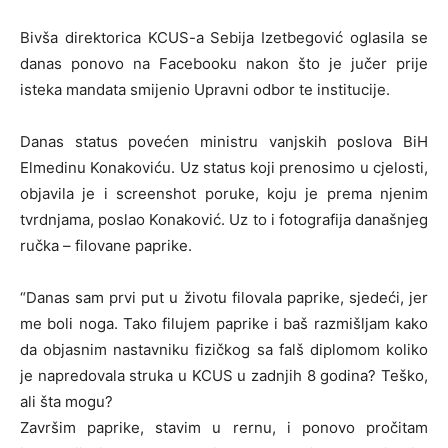
Bivša direktorica KCUS-a Sebija Izetbegović oglasila se
danas ponovo na Facebooku nakon što je jučer prije
isteka mandata smijenio Upravni odbor te institucije.
Danas status povećen ministru vanjskih poslova BiH
Elmedinu Konakoviću. Uz status koji prenosimo u cjelosti,
objavila je i screenshot poruke, koju je prema njenim
tvrdnjama, poslao Konaković. Uz to i fotografija današnjeg
ručka – filovane paprike.
“Danas sam prvi put u životu filovala paprike, sjedeći, jer
me boli noga. Tako filujem paprike i baš razmišljam kako
da objasnim nastavniku fizičkog sa falš diplomom koliko
je napredovala struka u KCUS u zadnjih 8 godina? Teško,
ali šta mogu?
Završim paprike, stavim u rernu, i ponovo pročitam