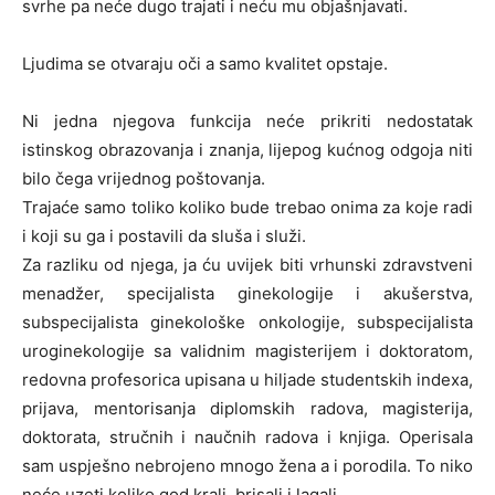
svrhe pa neće dugo trajati i neću mu objašnjavati.
Ljudima se otvaraju oči a samo kvalitet opstaje.
Ni jedna njegova funkcija neće prikriti nedostatak
istinskog obrazovanja i znanja, lijepog kućnog odgoja niti
bilo čega vrijednog poštovanja.
Trajaće samo toliko koliko bude trebao onima za koje radi
i koji su ga i postavili da sluša i služi.
Za razliku od njega, ja ću uvijek biti vrhunski zdravstveni
menadžer, specijalista ginekologije i akušerstva,
subspecijalista ginekološke onkologije, subspecijalista
uroginekologije sa validnim magisterijem i doktoratom,
redovna profesorica upisana u hiljade studentskih indexa,
prijava, mentorisanja diplomskih radova, magisterija,
doktorata, stručnih i naučnih radova i knjiga. Operisala
sam uspješno nebrojeno mnogo žena a i porodila. To niko
neće uzeti koliko god krali, brisali i lagali.