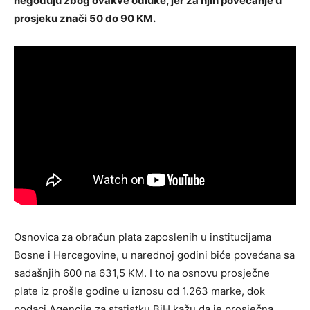
negoduju zbog ovakve odluke, jer za njih povećanje u
prosjeku znači 50 do 90 KM.
Osnovica za obračun plata zaposlenih u institucijama
Bosne i Hercegovine, u narednoj godini biće povećana sa
sadašnjih 600 na 631,5 KM. I to na osnovu prosječne
plate iz prošle godine u iznosu od 1.263 marke, dok
podaci Agencije za statistku BiH kažu da je prosječna