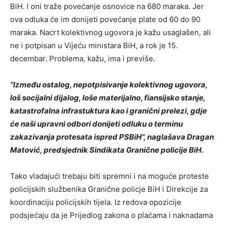
BiH. I oni traže povećanje osnovice na 680 maraka. Jer
ova odluka će im donijeti povećanje plate od 60 do 90
maraka. Nacrt kolektivnog ugovora je kažu usaglašen, ali
ne i potpisan u Vijeću ministara BiH, a rok je 15.
decembar. Problema, kažu, ima i previše.
“Između ostalog, nepotpisivanje kolektivnog ugovora,
loš socijalni dijalog, loše materijalno, fiansijsko stanje,
katastrofalna infrastuktura kao i granični prelezi, gdje
će naši upravni odbori donijeti odluku o terminu
zakazivanja protesata ispred PSBiH”, naglašava Dragan
Matović, predsjednik Sindikata Granične policije BiH.
Tako vladajući trebaju biti spremni i na moguće proteste
policijskih službenika Granične policje BiH i Direkcije za
koordinaciju policijskih tijela. Iz redova opozicije
podsjećaju da je Prijedlog zakona o plaćama i naknadama