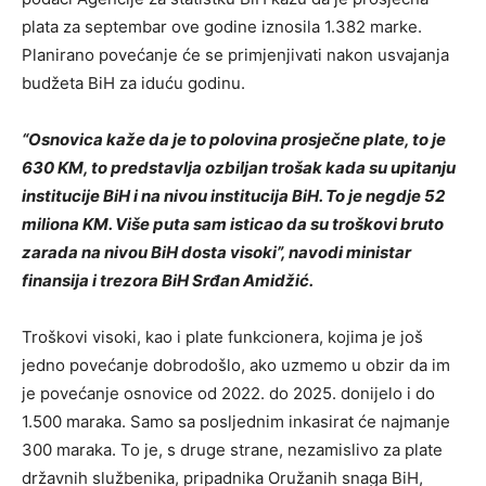
plata za septembar ove godine iznosila 1.382 marke.
Planirano povećanje će se primjenjivati nakon usvajanja
budžeta BiH za iduću godinu.
“Osnovica kaže da je to polovina prosječne plate, to je
630 KM, to predstavlja ozbiljan trošak kada su upitanju
institucije BiH i na nivou institucija BiH. To je negdje 52
miliona KM. Više puta sam isticao da su troškovi bruto
zarada na nivou BiH dosta visoki”, navodi ministar
finansija i trezora BiH Srđan Amidžić.
Troškovi visoki, kao i plate funkcionera, kojima je još
jedno povećanje dobrodošlo, ako uzmemo u obzir da im
je povećanje osnovice od 2022. do 2025. donijelo i do
1.500 maraka. Samo sa posljednim inkasirat će najmanje
300 maraka. To je, s druge strane, nezamislivo za plate
državnih službenika, pripadnika Oružanih snaga BiH,