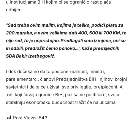
u institucijama BiH kojim bi se ograničio rast plaća
odbijen.
“Sad treba ovim malim, kojima je teško, podići platu za
200 maraka, a ovim velikima dati 400, 500 ili 700 KM, to
nije red, to je nepristojno. Predlagali smo izmjene, oni su
ih odbili, predložit ćemo ponovo…”, kaže predsjednik
SDA Bakir Izetbegović.
I dok dočekamo da to postane realnost, mnistri,
parelementarci, članovi Predsjedništva BiH i njihovi brojni
savjetnici i dalje će uživati sve privilegije, pretplaćeni. A
oni koji čuvaju granice BiH, pa i same političare, svoju
stabilniju ekonomsku budućnost tražit će na ulicama.
Post Views:
543