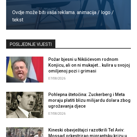
Ovdje može biti vaša reklama. animacija / logo /
tekst
Kontaktirajte nas
POSLJEDNJE VIJESTI
Požar bjesni u Nikšićevom rodnom
Konjicu, ali on ni mukajet… kulira u svojoj
omiljenoj pozi i grimasi
07/08/2026
Pohlepna štetočina: Zuckerberg i Meta
moraju platiti blizu milijardu dolara zbog
ugrožavanja djece
07/08/2026
Kineski obavještajci razotkrili Tel Aviv:
Mossad orkestrirao migrantsku krizu u