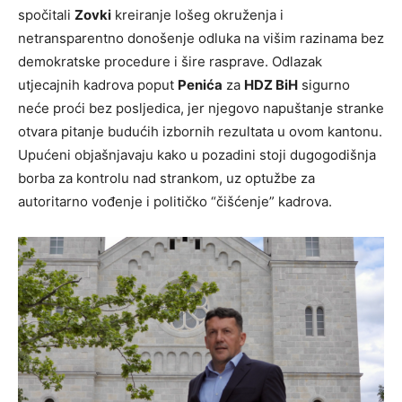
spočitali
Zovki
kreiranje lošeg okruženja i
netransparentno donošenje odluka na višim razinama bez
demokratske procedure i šire rasprave. Odlazak
utjecajnih kadrova poput
Penića
za
HDZ BiH
sigurno
neće proći bez posljedica, jer njegovo napuštanje stranke
otvara pitanje budućih izbornih rezultata u ovom kantonu.
Upućeni objašnjavaju kako u pozadini stoji dugogodišnja
borba za kontrolu nad strankom, uz optužbe za
autoritarno vođenje i političko “čišćenje” kadrova.