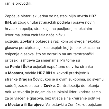
ranije provodili.
Žepče je historijski jedna od najstabilnijih utvrda
HDZ
BiH
, ali zbog unutarstranačkih podjela i pojave novih
hrvatskih opcija, stranka je na posljednjim lokalnim
izborima jedva zadržala načelničku
poziciju.
Zovkina
pobjeda s razlikom od svega nekoliko
glasova percipirana je kao uspjeh koji je ipak ukazao na
osipanje glasova, što se odrazilo na unutarstranački
pritisak i zahtjeve za smjenama. Pri tome su
se
Penić
i
Šoko
osjećali napušteno od vrha stranke
u
Mostaru
, odakle
HDZ BiH
rukovodi predsjednik
stranke
Dragan Čović
, koji je u ovim sukobima, po svemu
sudeći, zauzeo stranu
Zovke
. Centralizacija donošenja
odluka stvorila je dojam da se lokalni lideri koriste samo
za privlačenje glasova, bez utjecaja na kreiranje politike
u
Mostaru
ili
Sarajevu
. Val ostavki u Zeničko-dobojskom