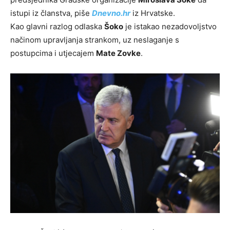
istupi iz članstva, piše
Dnevno.hr
iz Hrvatske.
Kao glavni razlog odlaska
Šoko
je istakao nezadovoljstvo
načinom upravljanja strankom, uz neslaganje s
postupcima i utjecajem
Mate Zovke
.