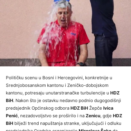
Političku scenu u Bosni i Hercegovini, konkretnije u
Srednjobosanskom kantonu i Zeničko-dobojskom
kantonu, potresaju unutarstranačke turbulencije u
HDZ
BiH
. Nakon što je ostavku nedavno podnio dugogodišnji
predsjednik Općinskog odbora
HDZ BiH
Žepče
Ivica
Penić
, nezadovoljstvo se proširilo i na
Zenicu
, gdje
HDZ
BiH
bilježi trend napuštanja stranke, uključujući i odluku
predsjednika Gradske organizacije
Miroslava Šoke
da