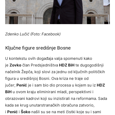
Zdenko Lučić (Foto: Facebook)
Ključne figure središnje Bosne
U kontekstu ovih događaja valja spomenuti kako
je
Zovko
član Predsjedništva
HDZ BiH
te dugogodišnji
načelnik Žepča, koji slovi za jednu od ključnih političkih
figura u središnjoj Bosni. Ova kriza ne traje od
jučer;
Penić
je i sam bio dio procesa u kojem su iz
HDZ
BiH
u ovom kraju eliminirani mladi, perspektivni i
obrazovani kadrovi koji su inzistirali na reformama. Sada
kada se krug unutarstranačkih obračuna zatvorio,
i
Penić
i
Šoko
našli su se na meti čistki koje su i sami