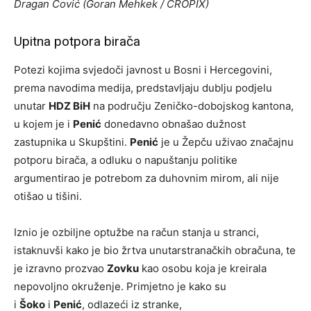
Dragan Čović (Goran Mehkek / CROPIX)
Upitna potpora birača
Potezi kojima svjedoči javnost u Bosni i Hercegovini,
prema navodima medija, predstavljaju dublju podjelu
unutar
HDZ BiH
na području Zeničko-dobojskog kantona,
u kojem je i
Penić
donedavno obnašao dužnost
zastupnika u Skupštini.
Penić
je u Žepču uživao značajnu
potporu birača, a odluku o napuštanju politike
argumentirao je potrebom za duhovnim mirom, ali nije
otišao u tišini.
Iznio je ozbiljne optužbe na račun stanja u stranci,
istaknuvši kako je bio žrtva unutarstranačkih obračuna, te
je izravno prozvao
Zovku
kao osobu koja je kreirala
nepovoljno okruženje. Primjetno je kako su
i
Šoko
i
Penić
, odlazeći iz stranke,