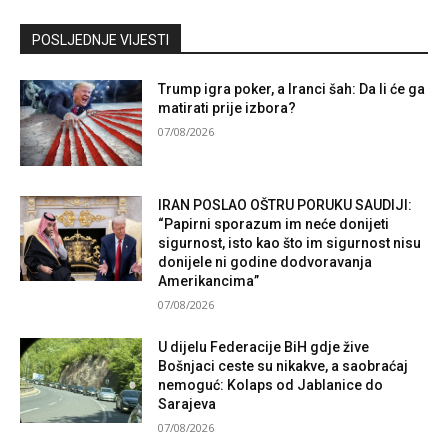
Kontaktirajte nas
POSLJEDNJE VIJESTI
Trump igra poker, a Iranci šah: Da li će ga
matirati prije izbora?
07/08/2026
IRAN POSLAO OŠTRU PORUKU SAUDIJI:
“Papirni sporazum im neće donijeti
sigurnost, isto kao što im sigurnost nisu
donijele ni godine dodvoravanja
Amerikancima”
07/08/2026
U dijelu Federacije BiH gdje žive
Bošnjaci ceste su nikakve, a saobraćaj
nemoguć: Kolaps od Jablanice do
Sarajeva
07/08/2026