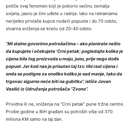
potiče ovaj fenomen koji je pokorio većinu zemalja
svijeta, jasno je čim uđete u radnje. Iako na reklamama
nerijetko privlače kupce nudeći popuste i do 70 odsto,
stvarna sniženja se kreću od 20-40 odsto.
“Mi stalno govorimo potrošačima – ako planirate nešto
da kupujete i očekujete ‘Crni petak’, pogledajte kolika je
cijena bila tog proizvoda u maju, junu, prije nego dođe
popust. Jer kod nas je prisutan taj tzv. tihi rast cijena i
onda se podigne za onoliko koliko je sad manje, tako da
trgovac sigurno neće biti na gubitku”, ističe Jovan
Vasilić iz Udruženja potrošača “Zvono”.
Prividna ili ne, sniženja na “Crni petak” pune tržne centre.
Prošle godine u BiH građani su potrošili više od 370
miliona KM samo na taj dan.