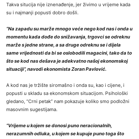
Takva situcija nije iznenađenje, jer živimo u vrijeme kada
su i najmanji popusti dobro došli.
“Na zapadu su marže mnogo veće nego kod nas i onda u
momentu kada dođe do snižavanja, trgovci se odreknu
marže s jedne strane, a sa druge odreknu se i dijela
same vrijednosti da bi se oslobodili magacini, tako da to
što se kod nas dešava je adekvatno našoj ekonomskoj
situaciji”, navodi ekonomista Zoran Pavlović.
A kod nas je tržište siromašno i onda su, kao i cijene, i
popusti u skladu sa ekonomskom situacijom. Psihološki
gledano, “Crni petak” nam pokazuje koliko smo podložni
masovnim sugestijama.
“Vrijeme u kojem se donosi puno neracionalnih,
nerazumnih odluka, u kojem se kupuje puno toga što