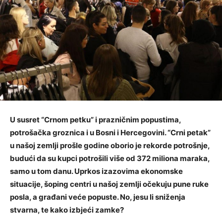
U susret “Crnom petku” i prazničnim popustima,
potrošačka groznica i u Bosni i Hercegovini. “Crni petak”
u našoj zemlji prošle godine oborio je rekorde potrošnje,
budući da su kupci potrošili više od 372 miliоna maraka,
samo u tom danu. Uprkos izazovima ekonomske
situacije, šoping centri u našoj zemlji očekuju pune ruke
posla, a građani veće popuste. No, jesu li sniženja
stvarna, te kako izbjeći zamke?