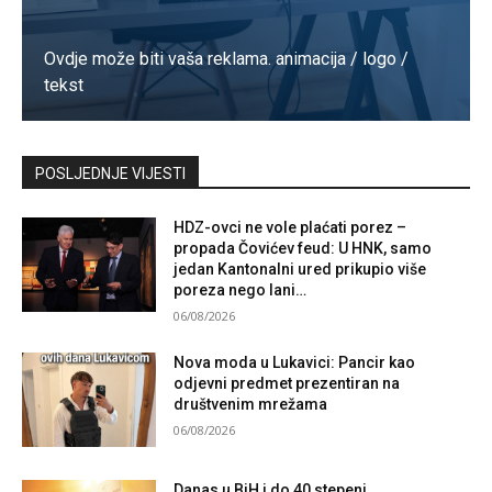
Ovdje može biti vaša reklama. animacija / logo /
tekst
Kontaktirajte nas
POSLJEDNJE VIJESTI
HDZ-ovci ne vole plaćati porez –
propada Čovićev feud: U HNK, samo
jedan Kantonalni ured prikupio više
poreza nego lani…
06/08/2026
Nova moda u Lukavici: Pancir kao
odjevni predmet prezentiran na
društvenim mrežama
06/08/2026
Danas u BiH i do 40 stepeni