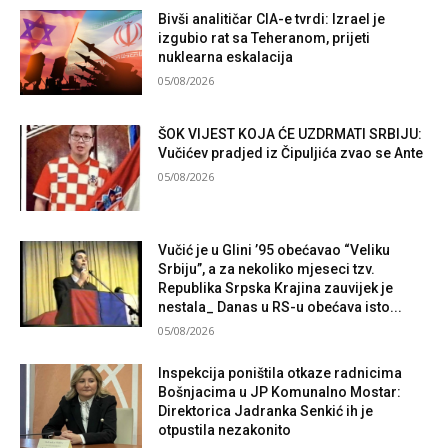
Bivši analitičar CIA-e tvrdi: Izrael je
izgubio rat sa Teheranom, prijeti
nuklearna eskalacija
05/08/2026
ŠOK VIJEST KOJA ĆE UZDRMATI SRBIJU:
Vučićev pradjed iz Čipuljića zvao se Ante
05/08/2026
Vučić je u Glini ’95 obećavao “Veliku
Srbiju”, a za nekoliko mjeseci tzv.
Republika Srpska Krajina zauvijek je
nestala_ Danas u RS-u obećava isto...
05/08/2026
Inspekcija poništila otkaze radnicima
Bošnjacima u JP Komunalno Mostar:
Direktorica Jadranka Senkić ih je
otpustila nezakonito