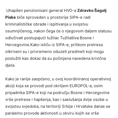
Uhapšen penzionisani general HVO-a
Zdravko Šagolj
Piske
biče sproveden u prostorije SIPA-e radi
kriminalističke obrade i ispitivanja u svojstvu
osumnjičenog, nakon čega će o njegovom daljem statusu
odlučivati postupajući tužilac Tužilaštva Bosne i
Hercegovine.Kako ističu iz SIPA-e, prilikom pretresa
otkriveni su i privremeno oduzeti predmeti koji mogu
poslužiti kao dokaz da su počinjena navedena krivična
djela.
Kako je ranije saopćeno, u ovoj koordiniranoj operativnoj
akciji koja se provodi pod okriljem EUROPOL-a, osim
pripadnika SIPA-e koji na području Bosne i Hercegovine
vrše pretrese i hapšenja, kao i saslušanja dvije osobe u
svojstvu svjedoka, na teritoriji Srbije i Hrvatske danas se
paralelno provode aktivnosti u okviru kojih se vrše