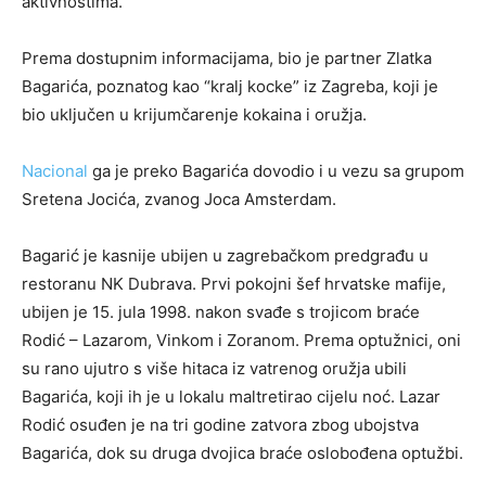
aktivnostima.
Prema dostupnim informacijama, bio je partner Zlatka
Bagarića, poznatog kao “kralj kocke” iz Zagreba, koji je
bio uključen u krijumčarenje kokaina i oružja.
Nacional
ga je preko Bagarića dovodio i u vezu sa grupom
Sretena Jocića, zvanog Joca Amsterdam.
Bagarić je kasnije ubijen u zagrebačkom predgrađu u
restoranu NK Dubrava. Prvi pokojni šef hrvatske mafije,
ubijen je 15. jula 1998. nakon svađe s trojicom braće
Rodić – Lazarom, Vinkom i Zoranom. Prema optužnici, oni
su rano ujutro s više hitaca iz vatrenog oružja ubili
Bagarića, koji ih je u lokalu maltretirao cijelu noć. Lazar
Rodić osuđen je na tri godine zatvora zbog ubojstva
Bagarića, dok su druga dvojica braće oslobođena optužbi.