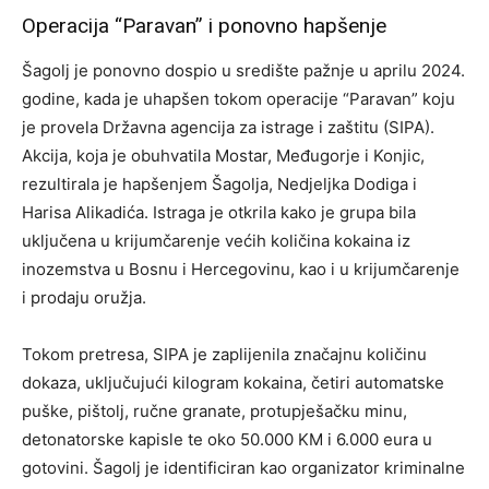
Operacija “Paravan” i ponovno hapšenje
Šagolj je ponovno dospio u središte pažnje u aprilu 2024.
godine, kada je uhapšen tokom operacije “Paravan” koju
je provela Državna agencija za istrage i zaštitu (SIPA).
Akcija, koja je obuhvatila Mostar, Međugorje i Konjic,
rezultirala je hapšenjem Šagolja, Nedjeljka Dodiga i
Harisa Alikadića. Istraga je otkrila kako je grupa bila
uključena u krijumčarenje većih količina kokaina iz
inozemstva u Bosnu i Hercegovinu, kao i u krijumčarenje
i prodaju oružja.
Tokom pretresa, SIPA je zaplijenila značajnu količinu
dokaza, uključujući kilogram kokaina, četiri automatske
puške, pištolj, ručne granate, protupješačku minu,
detonatorske kapisle te oko 50.000 KM i 6.000 eura u
gotovini. Šagolj je identificiran kao organizator kriminalne