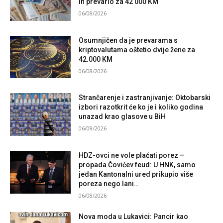
ih prevario za 42 000 KM
06/08/2026
Osumnjičen da je prevarama s
kriptovalutama oštetio dvije žene za
42.000 KM
06/08/2026
Strančarenje i zastranjivanje: Oktobarski
izbori razotkrit će ko je i koliko godina
unazad krao glasove u BiH
06/08/2026
HDZ-ovci ne vole plaćati porez –
propada Čovićev feud: U HNK, samo
jedan Kantonalni ured prikupio više
poreza nego lani…
06/08/2026
Nova moda u Lukavici: Pancir kao