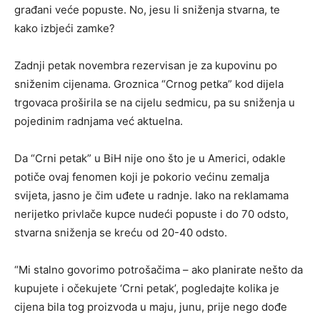
građani veće popuste. No, jesu li sniženja stvarna, te
kako izbjeći zamke?
Zadnji petak novembra rezervisan je za kupovinu po
sniženim cijenama. Groznica “Crnog petka” kod dijela
trgovaca proširila se na cijelu sedmicu, pa su sniženja u
pojedinim radnjama već aktuelna.
Da “Crni petak” u BiH nije ono što je u Americi, odakle
potiče ovaj fenomen koji je pokorio većinu zemalja
svijeta, jasno je čim uđete u radnje. Iako na reklamama
nerijetko privlače kupce nudeći popuste i do 70 odsto,
stvarna sniženja se kreću od 20-40 odsto.
“Mi stalno govorimo potrošačima – ako planirate nešto da
kupujete i očekujete ‘Crni petak’, pogledajte kolika je
cijena bila tog proizvoda u maju, junu, prije nego dođe