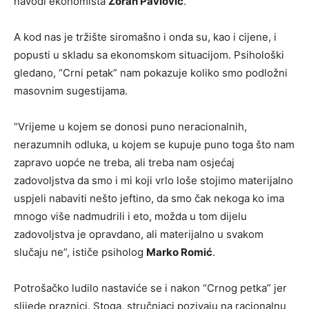
navodi ekonomista
Zoran Pavlović
.
A kod nas je tržište siromašno i onda su, kao i cijene, i
popusti u skladu sa ekonomskom situacijom. Psihološki
gledano, “Crni petak” nam pokazuje koliko smo podložni
masovnim sugestijama.
“Vrijeme u kojem se donosi puno neracionalnih,
nerazumnih odluka, u kojem se kupuje puno toga što nam
zapravo uopće ne treba, ali treba nam osjećaj
zadovoljstva da smo i mi koji vrlo loše stojimo materijalno
uspjeli nabaviti nešto jeftino, da smo čak nekoga ko ima
mnogo više nadmudrili i eto, možda u tom dijelu
zadovoljstva je opravdano, ali materijalno u svakom
slučaju ne”, ističe psiholog
Marko Romić
.
Potrošačko ludilo nastaviće se i nakon “Crnog petka” jer
slijede praznici. Stoga, stručnjaci pozivaju na racionalnu