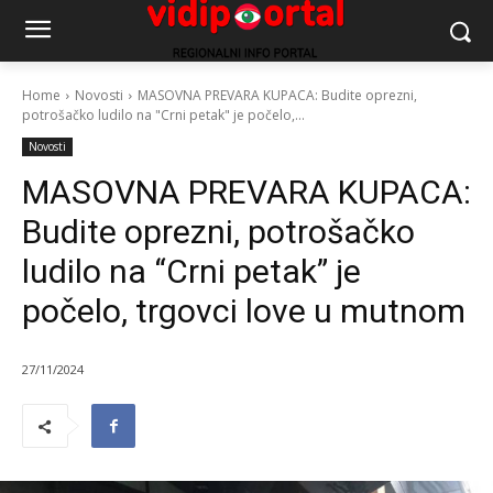
Home
Novosti
MASOVNA PREVARA KUPACA: Budite oprezni,
potrošačko ludilo na "Crni petak" je počelo,...
Novosti
MASOVNA PREVARA KUPACA:
Budite oprezni, potrošačko
ludilo na “Crni petak” je
počelo, trgovci love u mutnom
27/11/2024