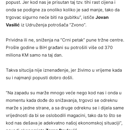
popust. Jer kod nas je prisutan taj tzv. tihi rast cijena i
onda se podigne za onoliko koliko je sad manje, tako da
trgovac sigurno neće biti na gubitku”, ističe
Jovan
Vasilić
iz Udruženja potrošača “Zvono”.
Prividna ili ne, sniženja na “Crni petak” pune tržne centre.
Prošle godine u BiH građani su potrošili više od 370
miliona KM samo na taj dan.
Takva situcija nije iznenađenje, jer živimo u vrijeme kada
su i najmanji popusti dobro došli.
“Na zapadu su marže mnogo veće nego kod nas i onda u
momentu kada dođe do snižavanja, trgovci se odreknu
marže s jedne strane, a sa druge odreknu se i dijela same
vrijednosti da bi se oslobodili magacini, tako da to što se
kod nas dešava je adekvatno našoj ekonomskoj situaciji”,