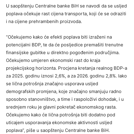
U saopštenju Centralne banke BiH se navodi da se usljed
poplava očekuje rast cijena transporta, koji će se odraziti
i na cijene prehrambenih proizvoda.
“Očekujemo kako će efekti poplava biti izraženi na
potencijalni BDP, te da će posljedice premašiti trenutne
finansijske gubitke u direktno pogođenim područjima.
Očekujemo umjeren ekonomski rast do kraja
projekcijskog horizonta. Procjena kretanja realnog BDP-a
za 2025. godinu iznosi 2,6%, a za 2026. godinu 2,8%. Iako
se lična potrošnja značajno usporava usljed
demografskih promjena, koje značajno smanjuju radno
sposobno stanovništvo, a time i raspoloživi dohodak, i u
srednjem roku je glavni pokretač ekonomskog rasta.
Očekujemo kako će lična potrošnja biti dodatno pod
uticajem usporavanja ekonomske aktivnosti usljed
poplava”, piše u saopštenju Centralne banke BiH.