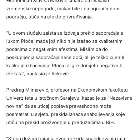
Ekonomista Slaviša Raković smatra da svakako
vremenske nepogode, makar bile i na ograničenom
području, utiču na efekte privređivanja.
“U ovom slučaju zaista se izdvaja prekid saobraćaja s
lukom Ploče, mada još niko nije izašao sa kvalitetnim
podacima o negativnim efektima. Mislim da do
poskupljenja saobraćaja neće doći, ali je teško cijeniti
koliko je izbacivanje Ploča iz igre donijelo negativnih
efekata”, naglasio je Raković.
Predrag Mlinarević, profesor na Ekonomskom fakultetu
Univerziteta u Istočnom Sarajevu, kazao je za “Nezavisne
novine” da se uticaj poplava prevashodno može
posmatrati u svjetlu prekida lanaca snabdijevanja koje
utiču na prekid proizvodnje u preduzećima u BiH.
“Stoga dužina trajanja ovog prekida snabdijevanja ima