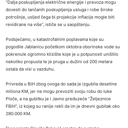
“Dalja poskupljenja električne energije i prevoza mogu
dovesti do lančanih poskupljenja usluga i robe široke
potrošnje, usljed čega bi projekcije inflacije mogle biti
revidirane na više”, ističe se u saopštenju.
Podsjećamo, u katastrofalnim poplavama koje su
pogodile Jablanicu početkom oktobra oborinske vode su
pokrenule ogromno klizište koje je u potpunosti uništilo
nekoliko propusta te je pruga u dužini od 200 metara
ostala da visi u vazduhu.
Privreda u BiH zbog ovoga do sada je izgubila desetine
miliona KM, jer ne mogu prevoziti svoju robu do luke
Ploče, a na gubitku je i Javno preduzeće “Željeznice
FBiH”, iz kojeg su ranije rekli da im je dnevni gubitak oko
280.000 KM.