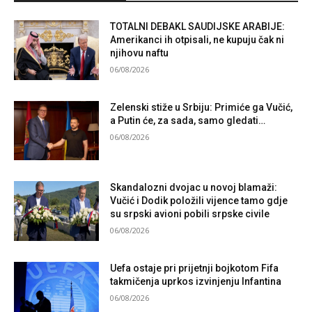
TOTALNI DEBAKL SAUDIJSKE ARABIJE:
Amerikanci ih otpisali, ne kupuju čak ni
njihovu naftu
06/08/2026
Zelenski stiže u Srbiju: Primiće ga Vučić,
a Putin će, za sada, samo gledati…
06/08/2026
Skandalozni dvojac u novoj blamaži:
Vučić i Dodik položili vijence tamo gdje
su srpski avioni pobili srpske civile
06/08/2026
Uefa ostaje pri prijetnji bojkotom Fifa
takmičenja uprkos izvinjenju Infantina
06/08/2026