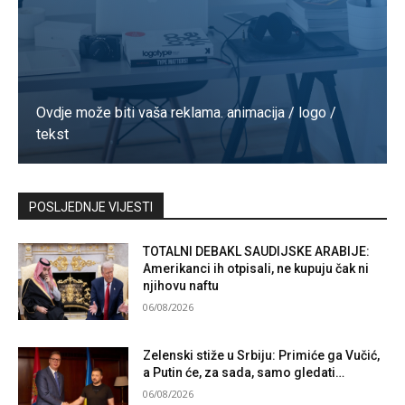
Ovdje može biti vaša reklama. animacija / logo /
tekst
Kontaktirajte nas
POSLJEDNJE VIJESTI
TOTALNI DEBAKL SAUDIJSKE ARABIJE:
Amerikanci ih otpisali, ne kupuju čak ni
njihovu naftu
06/08/2026
Zelenski stiže u Srbiju: Primiće ga Vučić,
a Putin će, za sada, samo gledati…
06/08/2026