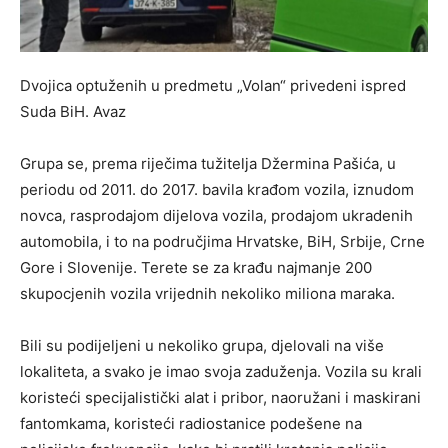
Dvojica optuženih u predmetu „Volan“ privedeni ispred
Suda BiH.
Avaz
Grupa se, prema riječima tužitelja Džermina Pašića, u
periodu od 2011. do 2017. bavila krađom vozila, iznudom
novca, rasprodajom dijelova vozila, prodajom ukradenih
automobila, i to na područjima Hrvatske, BiH, Srbije, Crne
Gore i Slovenije. Terete se za krađu najmanje 200
skupocjenih vozila vrijednih nekoliko miliona maraka.
Bili su podijeljeni u nekoliko grupa, djelovali na više
lokaliteta, a svako je imao svoja zaduženja. Vozila su krali
koristeći specijalistički alat i pribor, naoružani i maskirani
fantomkama, koristeći radiostanice podešene na