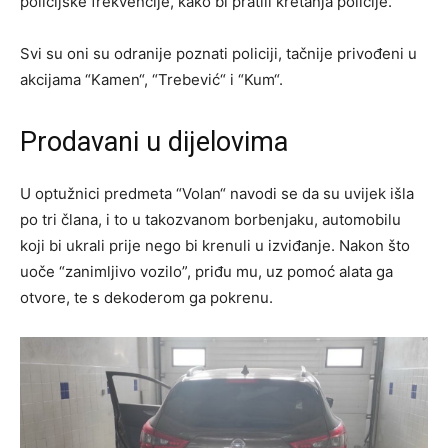
policijske frekvencije, kako bi pratili kretanja policije.
Svi su oni su odranije poznati policiji, tačnije privođeni u
akcijama “Kamen“, “Trebević“ i “Kum“.
Prodavani u dijelovima
U optužnici predmeta “Volan“ navodi se da su uvijek išla
po tri člana, i to u takozvanom borbenjaku, automobilu
koji bi ukrali prije nego bi krenuli u izviđanje. Nakon što
uoče “zanimljivo vozilo”, priđu mu, uz pomoć alata ga
otvore, te s dekoderom ga pokrenu.