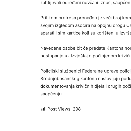
zahtijevali određeni novčani iznos, saopćeno
Prilikom pretresa pronađen je veći broj kom
svojim izgledom asocira na opojnu drogu Can
aparati i sim kartice koji su korišteni u izvrš
Navedene osobe bit će predate Kantonalnom
postupanje uz Izvještaj o počinjenom krivič
Policijski službenici Federalne uprave polici
Srednjobosanskog kantona nastavljaju poduzi
dokumentovanja krivičnih djela i drugih poči
saopćenju.
Post Views:
298