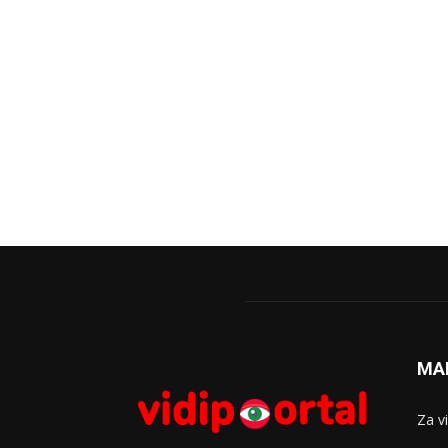
MA
Za v