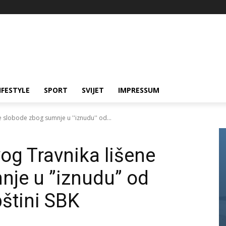
IFESTYLE
SPORT
SVIJET
IMPRESSUM
 slobode zbog sumnje u ''iznudu'' od...
og Travnika lišene
nje u ”iznudu” od
štini SBK