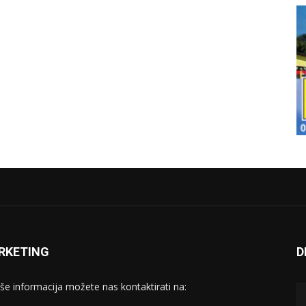
RKETING
D
iše informacija možete nas kontaktirati na: