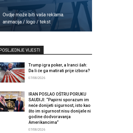
Ovdje može biti vaša reklama.
animacija / logo / tekst
Kontaktirajte nas
POSLJEDNJE VIJESTI
Trump igra poker, a Iranci šah:
Da li će ga matirati prije izbora?
07/08/2026
IRAN POSLAO OŠTRU PORUKU
SAUDIJI: “Papirni sporazum im
neće donijeti sigurnost, isto kao
što im sigurnost nisu donijele ni
godine dodvoravanja
Amerikancima”
07/08/2026