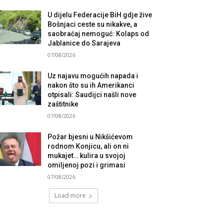
U dijelu Federacije BiH gdje žive
Bošnjaci ceste su nikakve, a
saobraćaj nemoguć: Kolaps od
Jablanice do Sarajeva
07/08/2026
Uz najavu mogućih napada i
nakon što su ih Amerikanci
otpisali: Saudijci našli nove
zaštitnike
07/08/2026
Požar bjesni u Nikšićevom
rodnom Konjicu, ali on ni
mukajet… kulira u svojoj
omiljenoj pozi i grimasi
07/08/2026
Load more