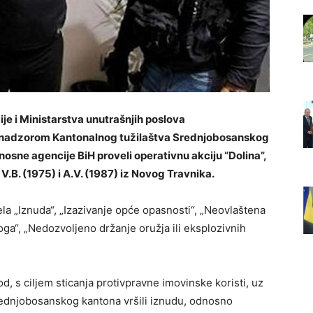
ije i Ministarstva unutrašnjih poslova
 nadzorom Kantonalnog tužilaštva Srednjobosanskog
osne agencije BiH proveli operativnu akciju “Dolina”,
 V.B. (1975) i A.V. (1987) iz Novog Travnika.
la „Iznuda“, „Izazivanje opće opasnosti“, „Neovlaštena
oga“, „Nedozvoljeno držanje oružja ili eksplozivnih
 s ciljem sticanja protivpravne imovinske koristi, uz
Srednjobosanskog kantona vršili iznudu, odnosno