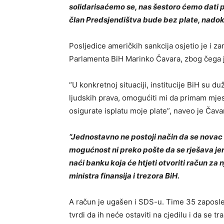
solidarisaćemo se, nas šestoro ćemo dati p
član Predsjendištva bude bez plate, nadokn
Posljedice američkih sankcija osjetio je i
Parlamenta BiH Marinko Čavara, zbog čega j
“U konkretnoj situaciji, institucije BiH su 
ljudskih prava, omogućiti mi da primam mjes
osigurate isplatu moje plate”, naveo je Čava
“Jednostavno ne postoji način da se novac 
mogućnost ni preko pošte da se rješava jer
naći banku koja će htjeti otvoriti račun z
ministra finansija i trezora BiH.
A račun je ugašen i SDS-u. Time 35 zaposlen
tvrdi da ih neće ostaviti na cjedilu i da se tr