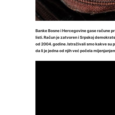
Banke Bosne i Hercegovine gase račune pra
listi. Račun je zatvoren i Srpskoj demokrat
od 2004. godine. Istraživali smo kakve su 
da li je jedna od njih već počela mijenjanj