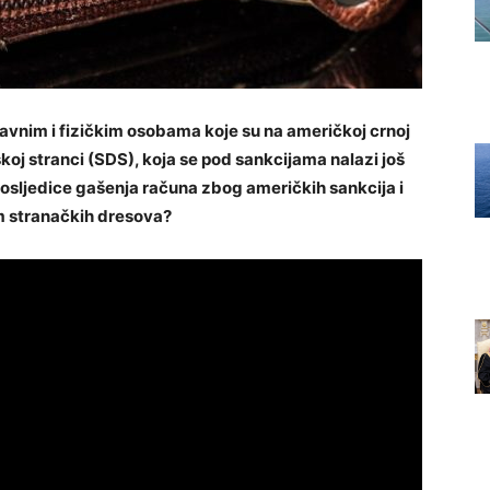
vnim i fizičkim osobama koje su na američkoj crnoj
skoj stranci (SDS), koja se pod sankcijama nalazi još
posljedice gašenja računa zbog američkih sankcija i
em stranačkih dresova?