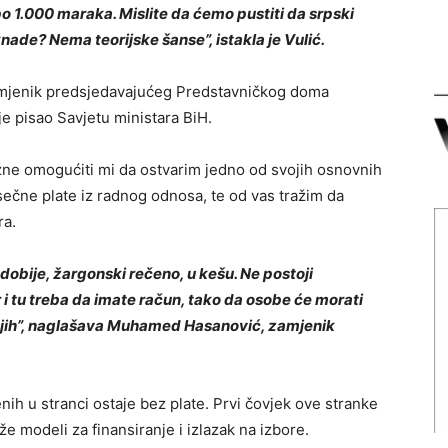
o 1.000 maraka. Mislite da ćemo pustiti da srpski
ade? Nema teorijske šanse”, istakla je Vulić.
 zamjenik predsjedavajućeg Predstavničkog doma
e pisao Savjetu ministara BiH.
dužne omogućiti mi da ostvarim jedno od svojih osnovnih
ečne plate iz radnog odnosa, te od vas tražim da
ra.
dobije, žargonski rečeno, u kešu. Ne postoji
 i tu treba da imate račun, tako da osobe će morati
a njih”, naglašava Muhamed Hasanović, zamjenik
ih u stranci ostaje bez plate. Prvi čovjek ove stranke
aže modeli za finansiranje i izlazak na izbore.