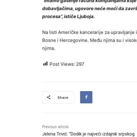
“Imamo gašenje računa kompanijama koje i
dobavljačima, ugovore neće moći da završe
procesa”, ističe Ljuboja.
Na listi Američke kancelarije za upravljanje 
Bosne i Hercegovine. Među njima su i visokop
njima.
Post Views:
297
Share
Previous article
Jelena Trivić: “Dodik je najveći izdajnik srpskog