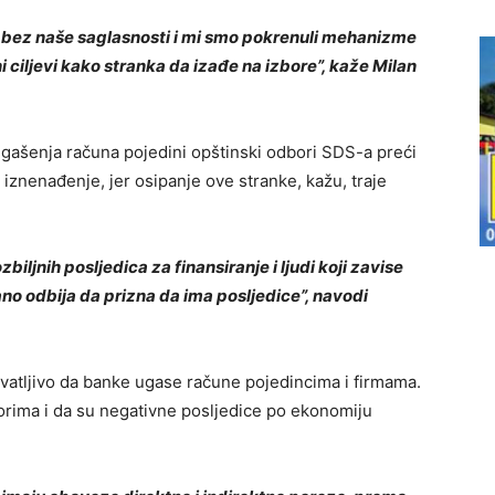
 bez naše saglasnosti i mi smo pokrenuli mehanizme
ni ciljevi kako stranka da izađe na izbore”, kaže Milan
gašenja računa pojedini opštinski odbori SDS-a preći
e iznenađenje, jer osipanje ove stranke, kažu, traje
iljnih posljedica za finansiranje i ljudi koji zavise
no odbija da prizna da ima posljedice”, navodi
vatljivo da banke ugase račune pojedincima i firmama.
torima i da su negativne posljedice po ekonomiju