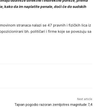
maju obaveze direktne i indirektne poreze, prema
, kako da im naplatite penale, doći će do sudskih
imovinom stranaca nalazi se 47 pravnih i fizičkih lica iz
ozicionirani bh. političari i firme koje se povezuju sa
Next article
Tajvan pogodio razoran zemljotres magnitude 7,4