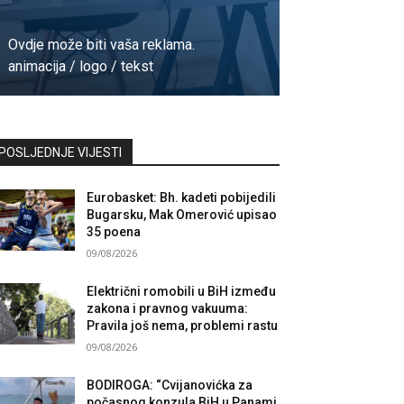
Ovdje može biti vaša reklama.
animacija / logo / tekst
Kontaktirajte nas
POSLJEDNJE VIJESTI
Eurobasket: Bh. kadeti pobijedili
Bugarsku, Mak Omerović upisao
35 poena
09/08/2026
Električni romobili u BiH između
zakona i pravnog vakuuma:
Pravila još nema, problemi rastu
09/08/2026
BODIROGA: “Cvijanovićka za
počasnog konzula BiH u Panami