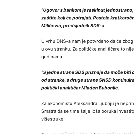
“Ugovor s bankom je raskinut jednostrano,
zaštite koji će potrajati. Postoje kratkoroč
Miličević, predsjednik SDS-a.
U vrhu DNS-a nam je potvrđeno da će zbog 
u ovu stranku. Za političke analitičare to nij
godinama.
“S jedne strane SDS priznaje da može biti ozb
od stranke, s druge strane SNSD kontinuira
politički analitičar Mladen Bubonjić.
Za ekonomistu Aleksandra Ljuboju je neprih
Smatra da se time šalje loša poruka investi
višestruke.