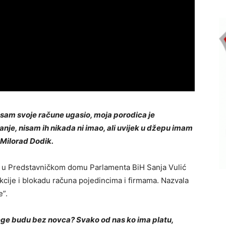
 sam svoje račune ugasio, moja porodica je
je, nisam ih nikada ni imao, ali uvijek u džepu imam
Milorad Dodik.
a u Predstavničkom domu Parlamenta BiH Sanja Vulić
cije i blokadu računa pojedincima i firmama. Nazvala
e”.
olege budu bez novca? Svako od nas ko ima platu,