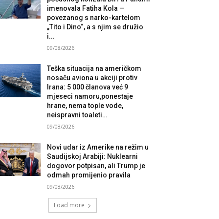
imenovala Fatiha Kola —
povezanog s narko-kartelom
„Tito i Dino“, a s njim se družio
i...
09/08/2026
Teška situacija na američkom
nosaču aviona u akciji protiv
Irana: 5 000 članova već 9
mjeseci namoru,ponestaje
hrane, nema tople vode,
neispravni toaleti…
09/08/2026
Novi udar iz Amerike na režim u
Saudijskoj Arabiji: Nuklearni
dogovor potpisan, ali Trump je
odmah promijenio pravila
09/08/2026
Load more