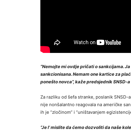
“Nemojte mi ovdje pričati o sankcijama. Ja
sankcionisana. Nemam one kartice za plaćan
ponešto novca”, kaže predsjednik SNSD-a 
Za razliku od šefa stranke, poslanik SNSD-
nije nonšalantno reagovala na američke sank
ih je “zločinom” i “uništavanjem egizistencij
“Je l’ mislite da ćemo dozvoliti da naše k