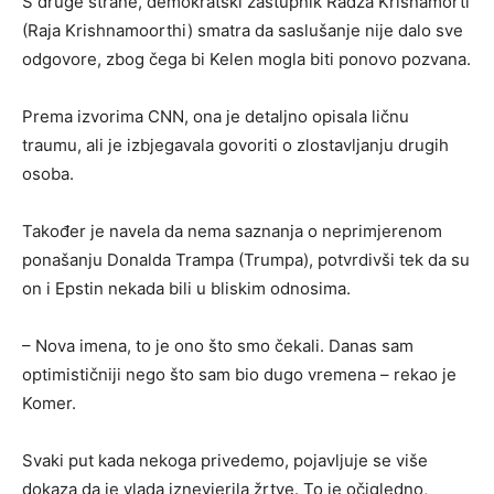
S druge strane, demokratski zastupnik Radža Krišnamorti
(Raja Krishnamoorthi) smatra da saslušanje nije dalo sve
odgovore, zbog čega bi Kelen mogla biti ponovo pozvana.
Prema izvorima CNN, ona je detaljno opisala ličnu
traumu, ali je izbjegavala govoriti o zlostavljanju drugih
osoba.
Također je navela da nema saznanja o neprimjerenom
ponašanju Donalda Trampa (Trumpa), potvrdivši tek da su
on i Epstin nekada bili u bliskim odnosima.
– Nova imena, to je ono što smo čekali. Danas sam
optimističniji nego što sam bio dugo vremena – rekao je
Komer.
Svaki put kada nekoga privedemo, pojavljuje se više
dokaza da je vlada iznevjerila žrtve. To je očigledno,