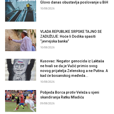
Glovo danas obustavlja poslovanje u BiH
10/08/2026
VLADA REPUBLIKE SRPSKE TAJNO SE
ZADUŽUJE: Hoće li Dodika spasiti
“jevrejska banka”
10/08/2026
Kusovac: Negator genocida iz Laktaša
ne hvali se da je Vučić primio svog
novog prijatelja Zelenskog a ne Putina. A
kad će bosanskog međeda...
10/08/2026
Pobjeda Borca protiv Veleža u sjeni
skandiranja Ratku Mladiću
09/08/2026