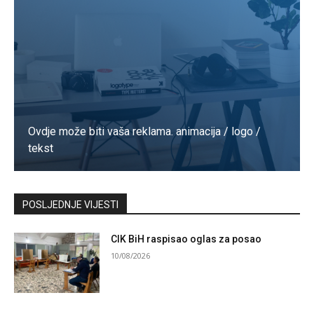
Ovdje može biti vaša reklama. animacija / logo /
tekst
Kontaktirajte nas
POSLJEDNJE VIJESTI
CIK BiH raspisao oglas za posao
10/08/2026