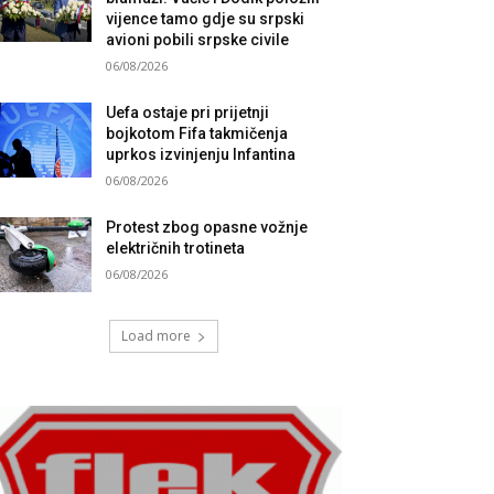
vijence tamo gdje su srpski
avioni pobili srpske civile
06/08/2026
Uefa ostaje pri prijetnji
bojkotom Fifa takmičenja
uprkos izvinjenju Infantina
06/08/2026
Protest zbog opasne vožnje
električnih trotineta
06/08/2026
Load more