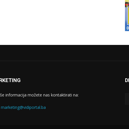
RKETING
D
iše informacija možete nas kontaktirati na:
:
marketing@vidiportal.ba