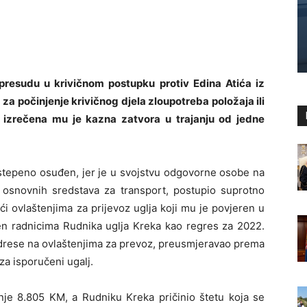
presudu u krivičnom postupku protiv Edina Atića iz
za počinjenje krivičnog djela zloupotreba položaja ili
o izrečena mu je kazna zatvora u trajanju od jedne
ostepeno osuđen, jer je u svojstvu odgovorne osobe na
e osnovnih sredstava za transport, postupio suprotno
ći ovlaštenjima za prijevoz uglja koji mu je povjeren u
ljen radnicima Rudnika uglja Kreka kao regres za 2022.
adrese na ovlaštenjima za prevoz, preusmjeravao prema
a isporučeni ugalj.
anje 8.805 KM, a Rudniku Kreka pričinio štetu koja se