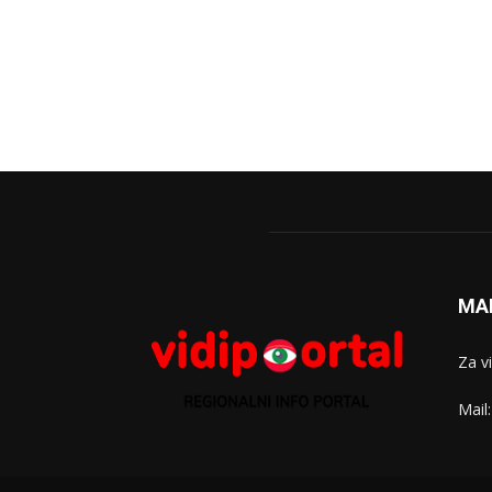
MA
Za v
Mail