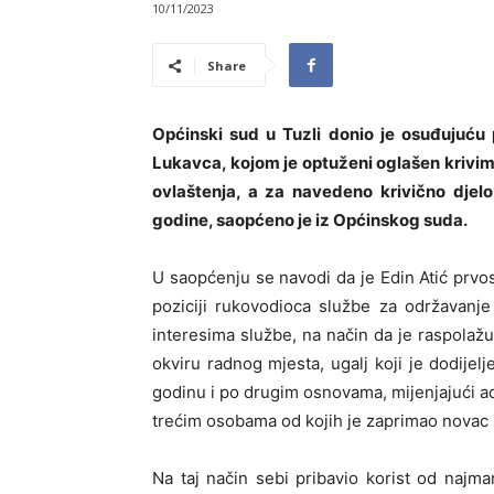
10/11/2023
Share
Općinski sud u Tuzli donio je osuđujuću 
Lukavca, kojom je optuženi oglašen krivim 
ovlaštenja, a za navedeno krivično djel
godine, saopćeno je iz Općinskog suda.
U saopćenju se navodi da je Edin Atić prv
poziciji rukovodioca službe za održavanj
interesima službe, na način da je raspolažu
okviru radnog mjesta, ugalj koji je dodije
godinu i po drugim osnovama, mijenjajući 
trećim osobama od kojih je zaprimao novac z
Na taj način sebi pribavio korist od najm