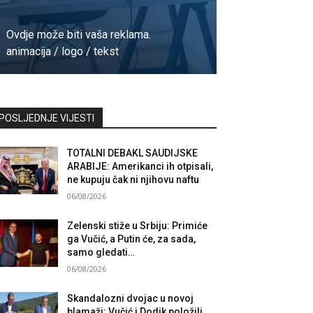
Ovdje može biti vaša reklama.
animacija / logo / tekst
Kontaktirajte nas
POSLJEDNJE VIJESTI
TOTALNI DEBAKL SAUDIJSKE
ARABIJE: Amerikanci ih otpisali,
ne kupuju čak ni njihovu naftu
06/08/2026
Zelenski stiže u Srbiju: Primiće
ga Vučić, a Putin će, za sada,
samo gledati…
06/08/2026
Skandalozni dvojac u novoj
blamaži: Vučić i Dodik položili