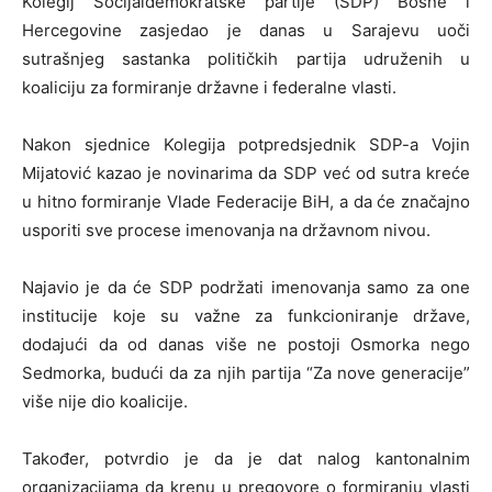
Kolegij Socijaldemokratske partije (SDP) Bosne i
Hercegovine zasjedao je danas u Sarajevu uoči
sutrašnjeg sastanka političkih partija udruženih u
koaliciju za formiranje državne i federalne vlasti.
Nakon sjednice Kolegija potpredsjednik SDP-a Vojin
Mijatović kazao je novinarima da SDP već od sutra kreće
u hitno formiranje Vlade Federacije BiH, a da će značajno
usporiti sve procese imenovanja na državnom nivou.
Najavio je da će SDP podržati imenovanja samo za one
institucije koje su važne za funkcioniranje države,
dodajući da od danas više ne postoji Osmorka nego
Sedmorka, budući da za njih partija “Za nove generacije”
više nije dio koalicije.
Također, potvrdio je da je dat nalog kantonalnim
organizacijama da krenu u pregovore o formiranju vlasti