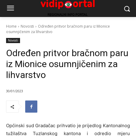
Home
Novosti
Određen pritvor bračnom paru iz Mionice
osumnjičenim za lihvarstvo
Novosti
Određen pritvor bračnom paru
iz Mionice osumnjičenim za
lihvarstvo
30/01/2023
Općinski sud Gradačac prihvatio je prijedlog Kantonalnog
tužilaštva Tuzlanskog kantona i odredio mjeru