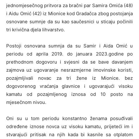
jednomjesečnog pritvora za bračni par Samira Omića (48)
i Aidu Omić (42) iz Mionice kod Gradačca zbog postojanja
osnovane sumnje da su kao saučesnici u sticaju počinili
tri krivična djela lihvarstvo.
Postoji osnovana sumnja da su Samir i Aida Omić u
periodu od aprila 2019. do januara 2023.godine po
prethodnom dogovoru i svjesni da se bave davanjem
zajmova uz ugovaranje nesrazmjerne imovinske koristi,
pozajmljivali novac za tri žene iz Mionice. bez
dogovorenog vraćanja glavnice i ugovarajući visoku
kamatu od pozajmljenog iznosa od 10 posto na
mjesečnom nivou.
Oni su u tom periodu konstantno ženama posuđivali
određene iznose novca uz visoku kamatu, prijeteći im i
stvarajući pritisak na njih kada bi kasnile sa otplatom