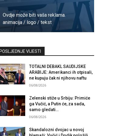
Ovdje može biti vaša reklama.
animacija / logo / tekst
Kontaktirajte nas
POSLJEDNJE VIJESTI
TOTALNI DEBAKL SAUDIJSKE
ARABIJE: Amerikanci ih otpisali,
ne kupuju čak ni njihovu naftu
06/08/2026
Zelenski stiže u Srbiju: Primiće
ga Vučić, a Putin će, za sada,
samo gledati…
06/08/2026
Skandalozni dvojac u novoj
blamaži: Vučić i Dodik položili