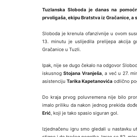
Tuzlanska Sloboda je danas na pomoćn
prvoligaša, ekipu Bratstva iz Gračanice, a 
Sloboda je krenula ofanzivnije u ovom susr
13. minutu je uslijedila prelijepa akcija 
Gračanice u Tuzli.
Ipak, nije se dugo čekalo na odgovor Slobod
iskusnog
Stojana Vranješa
, a već u 27. m
asistenciju
Tarika Kapetanovića
odlično p
Do kraja prvog poluvremena nije bilo pro
imalo priliku da nakon jednog prekida dođ
Erić
, koji je tako spasio siguran gol.
Izjednačenu igru smo gledali u nastavku u
stigne i do trećeg pogotka. Igrao se 82. mi