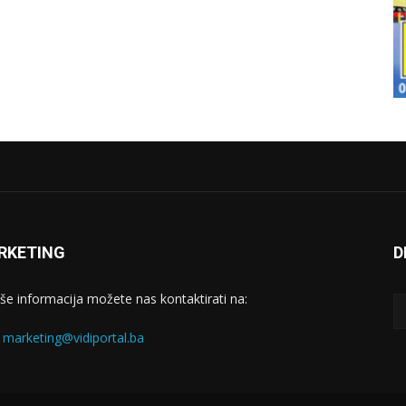
RKETING
D
iše informacija možete nas kontaktirati na:
:
marketing@vidiportal.ba