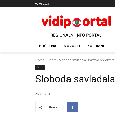
07.08.2026.
POČETNA
NOVOSTI
KOLUMNE
L
Home
Sport
Sloboda savladala Bratstvo preokret
Sport
Sloboda savladala
25/01/2023
Share