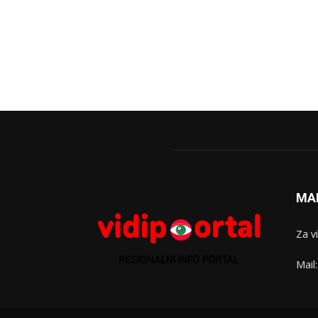
MA
Za v
Mail