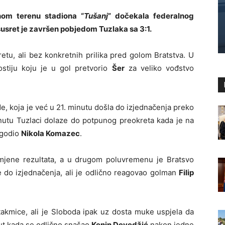
om terenu stadiona “
Tušanj
” dočekala federalnog
susret je završen pobjedom Tuzlaka sa 3:1.
etu, ali bez konkretnih prilika pred golom Bratstva. U
gostiju koju je u gol pretvorio
Šer
za veliko vođstvo
e, koja je već u 21. minutu došla do izjednačenja preko
inutu Tuzlaci dolaze do potpunog preokreta kada je na
ogodio
Nikola Komazec
.
mjene rezultata, a u drugom poluvremenu je Bratsvo
e do izjednačenja, ali je odlično reagovao golman
Filip
takmice, ali je Sloboda ipak uz dosta muke uspjela da
nut kada se odlično snašao
Kenin Devedžić
nakon jedne