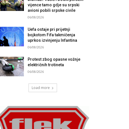
vijence tamo gdje su srpski
avioni pobili srpske civile
06/08/2026
Uefa ostaje pri prijetnji
bojkotom Fifa takmičenja
uprkos izvinjenju Infantina
06/08/2026
Protest zbog opasne vožnje
električnih trotineta
06/08/2026
Load more