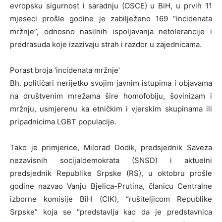
evropsku sigurnost i saradnju (OSCE) u BiH, u prvih 11
mjeseci prošle godine je zabilježeno 169 “incidenata
mržnje”, odnosno nasilnih ispoljavanja netolerancije i
predrasuda koje izazivaju strah i razdor u zajednicama.
Porast broja ‘incidenata mržnje’
Bh. političari nerijetko svojim javnim istupima i objavama
na društvenim mrežama šire homofobiju, šovinizam i
mržnju, usmjerenu ka etničkim i vjerskim skupinama ili
pripadnicima LGBT populacije.
Tako je primjerice, Milorad Dodik, predsjednik Saveza
nezavisnih socijaldemokrata (SNSD) i aktuelni
predsjednik Republike Srpske (RS), u oktobru prošle
godine nazvao Vanju Bjelica-Prutina, članicu Centralne
izborne komisije BiH (CIK), “rušiteljicom Republike
Srpske” koja se “predstavlja kao da je predstavnica