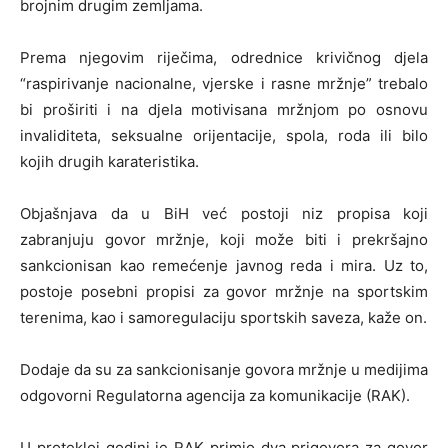
brojnim drugim zemljama.
Prema njegovim riječima, odrednice krivičnog djela
“raspirivanje nacionalne, vjerske i rasne mržnje” trebalo
bi proširiti i na djela motivisana mržnjom po osnovu
invaliditeta, seksualne orijentacije, spola, roda ili bilo
kojih drugih karateristika.
Objašnjava da u BiH već postoji niz propisa koji
zabranjuju govor mržnje, koji može biti i prekršajno
sankcionisan kao remećenje javnog reda i mira. Uz to,
postoje posebni propisi za govor mržnje na sportskim
terenima, kao i samoregulaciju sportskih saveza, kaže on.
Dodaje da su za sankcionisanje govora mržnje u medijima
odgovorni Regulatorna agencija za komunikacije (RAK).
U protekloj godini je RAK primio dva prigovora za govor