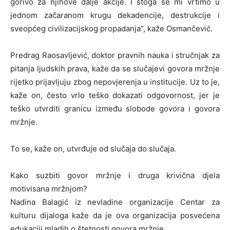
gorivo za njihove dalje akcije. I stoga se mi vrtimo u
jednom začaranom krugu dekadencije, destrukcije i
sveopćeg civilizacijskog propadanja”, kaže Osmančević.
Predrag Raosavljević, doktor pravnih nauka i stručnjak za
pitanja ljudskih prava, kaže da se slučajevi govora mržnje
rijetko prijavljuju zbog nepovjerenja u institucije. Uz to je,
kaže on, često vrlo teško dokazati odgovornost, jer je
teško utvrditi granicu između slobode govora i govora
mržnje.
To se, kaže on, utvrđuje od slučaja do slučaja.
Kako suzbiti govor mržnje i druga krivična djela
motivisana mržnjom?
Nadina Balagić iz nevladine organizacije Centar za
kulturu dijaloga kaže da je ova organizacija posvećena
edukaciji mladih o štetnosti govora mržnje.