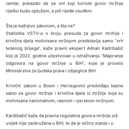
centar, pokazalo da se oni koji koriste govor mržnje
rijetko budu optuženi, a još rijeđe osuđeni.
Šta je kažnjivo zakonom, a šta ne?
Statistika VSTV-a o broju presuda za govor mržnje i
krivična djela motivisana mržnjom predstavlja samo “vrh
ledenog brijega”, kaže pravni ekspert Adnan Kadribašić
koji je 2022. godine učestvovao u istraživanju “Mapiranje
odgovora na govor mržnje u BiH”, koje je provelo
Ministarstva za ljudska prava i izbjeglice BiH. ​
Krivični zakoni u Bosni i Hercegovini predviđaju kazne
samo za govor mržnje i krivična djela iz mržnje koja su
motivisana nacionalnom, rasnom i vjerskom mržnjom.
Kardibašić kaže da pravna regulativa govora mržnje još
uvijek nije zaokružena u BiH, te da je slično stanje i u