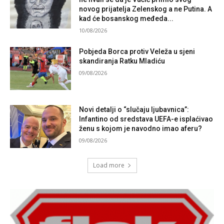
novog prijatelja Zelenskog a ne Putina. A
kad će bosanskog međeda...
10/08/2026
Pobjeda Borca protiv Veleža u sjeni
skandiranja Ratku Mladiću
09/08/2026
Novi detalji o “slučaju ljubavnica”:
Infantino od sredstava UEFA-e isplaćivao
ženu s kojom je navodno imao aferu?
09/08/2026
Load more