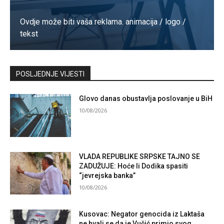
Ovdje može biti vaša reklama. animacija / logo /
tekst
Kontaktirajte nas
POSLJEDNJE VIJESTI
Glovo danas obustavlja poslovanje u BiH
10/08/2026
VLADA REPUBLIKE SRPSKE TAJNO SE
ZADUŽUJE: Hoće li Dodika spasiti
“jevrejska banka”
10/08/2026
Kusovac: Negator genocida iz Laktaša
ne hvali se da je Vučić primio svog