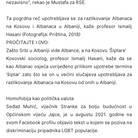
nezavisno”, rekao je Mustafa za RSE.
Ta pogrdna reč upotrebljava se za razlikovanje Albanaca
na Kosovu i Albanaca u Albaniji, kaže profesor Ismailj
Hasani (Fotografija: Priština, 2018)
PROČITAJTE I OVO:
Zašto Srbi u Albaniji vide Albance, a na Kosovu ‘Šiptare’
Kosovski sociolog, profesor Ismailj Hasani, kaže da se
kao Albanac osjeća uvrijeđeno prilikom upotrebe termina
‘šiptar’ zato što se on u većini slučajeva upotrebljava za
razlikovanje Albanaca na Kosovu od onih u Albaniji.
Homofobija kao politička valuta
Seđad Muhić, vijećnik Stranke za bolju budućnost u
Općinskom vijeću Jajce, je u avgustu 2021. godine na
svom Facebook profilu objavio tekst u kojem se poziva na
diskriminaciju pripadnika LGBT populacije.