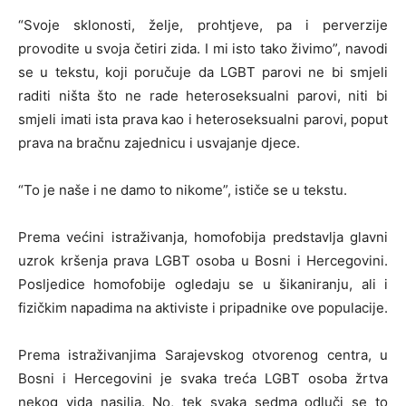
“Svoje sklonosti, želje, prohtjeve, pa i perverzije
provodite u svoja četiri zida. I mi isto tako živimo”, navodi
se u tekstu, koji poručuje da LGBT parovi ne bi smjeli
raditi ništa što ne rade heteroseksualni parovi, niti bi
smjeli imati ista prava kao i heteroseksualni parovi, poput
prava na bračnu zajednicu i usvajanje djece.
“To je naše i ne damo to nikome”, ističe se u tekstu.
Prema većini istraživanja, homofobija predstavlja glavni
uzrok kršenja prava LGBT osoba u Bosni i Hercegovini.
Posljedice homofobije ogledaju se u šikaniranju, ali i
fizičkim napadima na aktiviste i pripadnike ove populacije.
Prema istraživanjima Sarajevskog otvorenog centra, u
Bosni i Hercegovini je svaka treća LGBT osoba žrtva
nekog vida nasilja. No, tek svaka sedma odluči se to