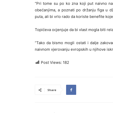
“Pri tome su po ko zna koji put naivno nasj
obećanjima, a poznati po držanju figa u dž
puta, ali bi vrlo rado da koriste benefite koj
Topićeva ocjenjuje da bi vlast mogla biti rel
“Tako da bismo mogli ostati i dalje zakova
naivnom vjerovanju evropskih u njihove isk
Post Views:
182
Share