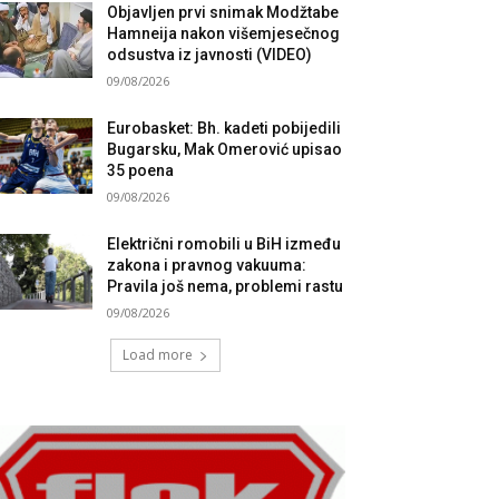
Objavljen prvi snimak Modžtabe
Hamneija nakon višemjesečnog
odsustva iz javnosti (VIDEO)
09/08/2026
Eurobasket: Bh. kadeti pobijedili
Bugarsku, Mak Omerović upisao
35 poena
09/08/2026
Električni romobili u BiH između
zakona i pravnog vakuuma:
Pravila još nema, problemi rastu
09/08/2026
Load more