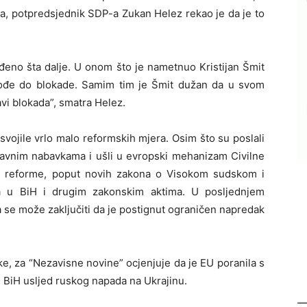
a, potpredsjednik SDP-a Zukan Helez rekao je da je to
ađeno šta dalje. U onom što je nametnuo Kristijan Šmit
dođe do blokade. Samim tim je Šmit dužan da u svom
vi blokada”, smatra Helez.
svojile vrlo malo reformskih mjera. Osim što su poslali
javnim nabavkama i ušli u evropski mehanizam Civilne
ije reforme, poput novih zakona o Visokom sudskom i
a u BiH i drugim zakonskim aktima. U posljednjem
a se može zaključiti da je postignut ograničen napredak
luke, za “Nezavisne novine” ocjenjuje da je EU poranila s
 BiH usljed ruskog napada na Ukrajinu.