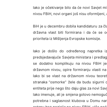
Iako je očekivanje bilo da će novi Savjet mi
nivou FBiH, novi organi još nisu oformljeni
BiH je u decembru dobila kandidaturu za č
državna vlast biti formirana i da će se 
prioriteta iz Mišljenja Evropske komisije.
Iako je došlo do određenog napretka 
predsjedavajuće Savjeta ministara i predla
se dodatno komplikuju na nivou FBiH jer 
državnom nivou, opire formiranju vlasti na 
Iako bi se vlast na državnom nivou teoret
stranaka “osmorke” žele da budu sigurni da
entiteta prije nego što daju glas za novi Sa
lako imenuje, ali je smjena gotovo nemoguć
potrebna i saglasnost klubova u Domu naro
ostanu bez pozicija na nivou FBiH, više neć