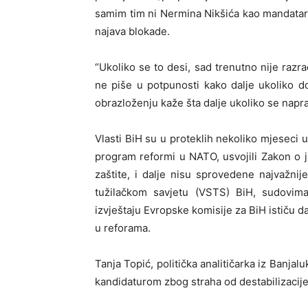
samim tim ni Nermina Nikšića kao mandatar
najava blokade.
“Ukoliko se to desi, sad trenutno nije razr
ne piše u potpunosti kako dalje ukoliko 
obrazloženju kaže šta dalje ukoliko se napra
Vlasti BiH su u proteklih nekoliko mjeseci u
program reformi u NATO, usvojili Zakon o 
zaštite, i dalje nisu sprovedene najvažn
tužilačkom savjetu (VSTS) BiH, sudovim
izvještaju Evropske komisije za BiH ističu d
u reforama.
Tanja Topić, politička analitičarka iz Banja
kandidaturom zbog straha od destabilizacije