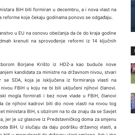
nistara BiH biti formiran u decembru, a i nova vlast na
, a reforme koje čekaju godinama ponovo se odgađaju.
lanstvo u EU na osnovu obećanja da će do kraja godine
odmah krenuti na sprovođenje reformi iz 14 ključnih
izborom Borjane Krišto iz HDZ-a kao buduće nove
ganjem kandidata za ministre na državnom nivou, stvari
se SDA, koja je isključena iz formiranja vlasti na
nivou FBiH u koju ne bi bili uključeni njihovi članovi.
ski mogla formirati i bez nove vlade u FBiH, članovi
 će njihovi kadrovi biti dio nove vlasti na nivou tog
vjet ministara BiH, s obzirom na to da znaju da se Savjet
a, jer je uz glasove iz Predstavničkog doma za smjenu
da BiH. U slučaju da daju podršku državnoj vlasti, a
e biti u mogućnosti da državnu vlast smijene, čak i ako