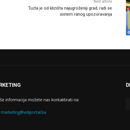
Next article
Tuzla je od klizišta najugroženiji grad, radi se
sistem ranog upozoravanja
RKETING
D
iše informacija možete nas kontaktirati na:
:
marketing@vidiportal.ba