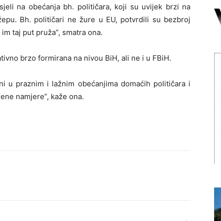
eli na obećanja bh. političara, koji su uvijek brzi na
epu. Bh. političari ne žure u EU, potvrdili su bezbroj
e im taj put pruža”, smatra ona.
ativno brzo formirana na nivou BiH, ali ne i u FBiH.
ni u praznim i lažnim obećanjima domaćih političara i
rene namjere”, kaže ona.