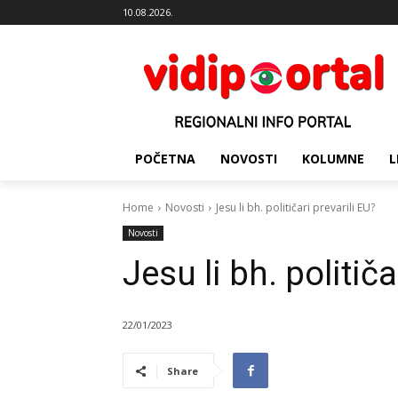
10.08.2026.
POČETNA
NOVOSTI
KOLUMNE
L
Home
Novosti
Jesu li bh. političari prevarili EU?
Novosti
Jesu li bh. političa
22/01/2023
Share