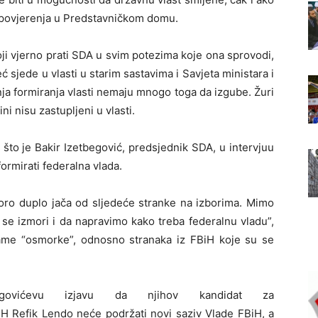
nepovjerenja u Predstavničkom domu.
oji vjerno prati SDA u svim potezima koje ona sprovodi,
ć sjede u vlasti u starim sastavima i Savjeta ministara i
ja formiranja vlasti nemaju mnogo toga da izgube. Žuri
i nisu zastupljeni u vlasti.
što je Bakir Izetbegović, predsjednik SDA, u intervjuu
ormirati federalna vlada.
koro duplo jača od sljedeće stranke na izborima. Mimo
a se izmori i da napravimo kako treba federalnu vladu”,
ame “osmorke”, odnosno stranaka iz FBiH koje su se
egovićevu izjavu da njihov kandidat za
iH Refik Lendo neće podržati novi saziv Vlade FBiH, a