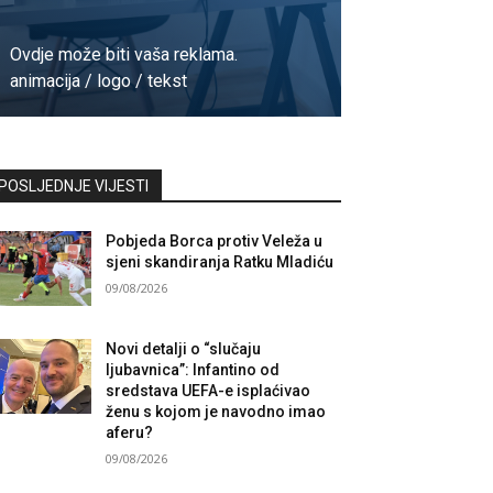
Ovdje može biti vaša reklama.
animacija / logo / tekst
Kontaktirajte nas
POSLJEDNJE VIJESTI
Pobjeda Borca protiv Veleža u
sjeni skandiranja Ratku Mladiću
09/08/2026
Novi detalji o “slučaju
ljubavnica”: Infantino od
sredstava UEFA-e isplaćivao
ženu s kojom je navodno imao
aferu?
09/08/2026