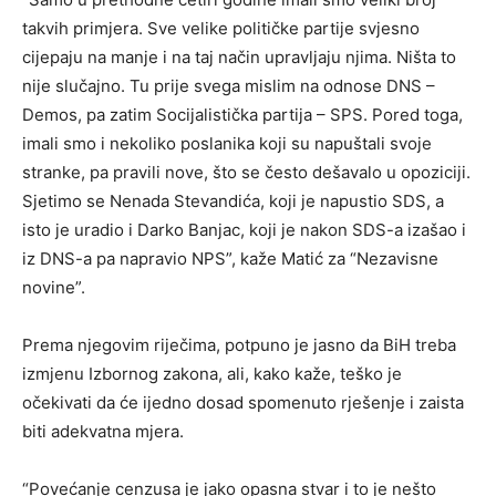
takvih primjera. Sve velike političke partije svjesno
cijepaju na manje i na taj način upravljaju njima. Ništa to
nije slučajno. Tu prije svega mislim na odnose DNS –
Demos, pa zatim Socijalistička partija – SPS. Pored toga,
imali smo i nekoliko poslanika koji su napuštali svoje
stranke, pa pravili nove, što se često dešavalo u opoziciji.
Sjetimo se Nenada Stevandića, koji je napustio SDS, a
isto je uradio i Darko Banjac, koji je nakon SDS-a izašao i
iz DNS-a pa napravio NPS”, kaže Matić za “Nezavisne
novine”.
Prema njegovim riječima, potpuno je jasno da BiH treba
izmjenu Izbornog zakona, ali, kako kaže, teško je
očekivati da će ijedno dosad spomenuto rješenje i zaista
biti adekvatna mjera.
“Povećanje cenzusa je jako opasna stvar i to je nešto