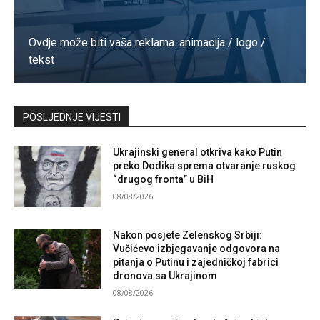
Ovdje može biti vaša reklama. animacija / logo /
tekst
Kontaktirajte nas
POSLJEDNJE VIJESTI
Ukrajinski general otkriva kako Putin
preko Dodika sprema otvaranje ruskog
“drugog fronta” u BiH
08/08/2026
Nakon posjete Zelenskog Srbiji:
Vučićevo izbjegavanje odgovora na
pitanja o Putinu i zajedničkoj fabrici
dronova sa Ukrajinom
08/08/2026