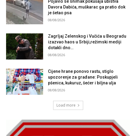
Pojavio se snimak pokušaja ubistva
Davora Dabića, muškarac ga pratio dok
je šetao psa
08/08/2026
Zagrljaj Zelenskog i Vučića u Beogradu
izazvao haos u Srbiji,režimski mediji
dotakli dno…
08/08/2026
Cijene hrane ponovo rastu, stiglo
upozorenje za građane: Poskupjeli
pšenica, kukuruz, šećer i biljna ulja
08/08/2026
Load more