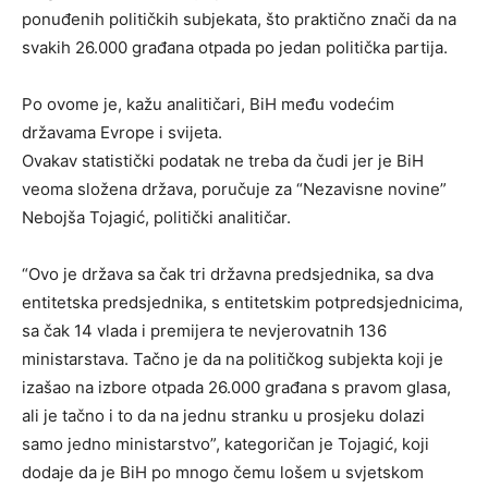
ponuđenih političkih subjekata, što praktično znači da na
svakih 26.000 građana otpada po jedan politička partija.
Po ovome je, kažu analitičari, BiH među vodećim
državama Evrope i svijeta.
Ovakav statistički podatak ne treba da čudi jer je BiH
veoma složena država, poručuje za “Nezavisne novine”
Nebojša Tojagić, politički analitičar.
“Ovo je država sa čak tri državna predsjednika, sa dva
entitetska predsjednika, s entitetskim potpredsjednicima,
sa čak 14 vlada i premijera te nevjerovatnih 136
ministarstava. Tačno je da na političkog subjekta koji je
izašao na izbore otpada 26.000 građana s pravom glasa,
ali je tačno i to da na jednu stranku u prosjeku dolazi
samo jedno ministarstvo”, kategoričan je Tojagić, koji
dodaje da je BiH po mnogo čemu lošem u svjetskom