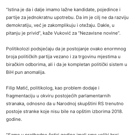
“Istina je da i dalje imamo lažne kandidate, pojedince i
partije za jednokratnu upotrebu. Da im je cilj ne da razviju
demokratiju, već je zakomplikuju i otežaju. Dakle, u
pitanju je privid”, kaže Vuković za “Nezavisne novine”.
Politikolozi podsjećaju da je postojanje ovako enormnog
broja političkih partija vezano i za trgovinu mjestima u
biračkim odborima, ali i da je kompletan politički sistem u
BiH pun anomalija.
Filip Matić, politikolog, kao problem dodaje i
fragmentaciju u okviru postojećih parlamentarnih
stranaka, odnosno da u Narodnoj skupštini RS trenutno
postoje stranke koje nisu bile na opštim izborima 2018.
godine.
“Samo u prethodne četiri godine imali smo veliki broj