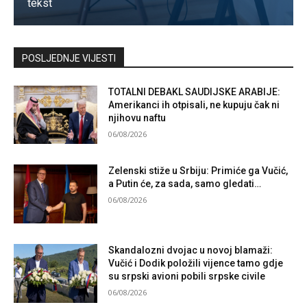
tekst
Kontaktirajte nas
POSLJEDNJE VIJESTI
TOTALNI DEBAKL SAUDIJSKE ARABIJE:
Amerikanci ih otpisali, ne kupuju čak ni
njihovu naftu
06/08/2026
Zelenski stiže u Srbiju: Primiće ga Vučić,
a Putin će, za sada, samo gledati…
06/08/2026
Skandalozni dvojac u novoj blamaži:
Vučić i Dodik položili vijence tamo gdje
su srpski avioni pobili srpske civile
06/08/2026