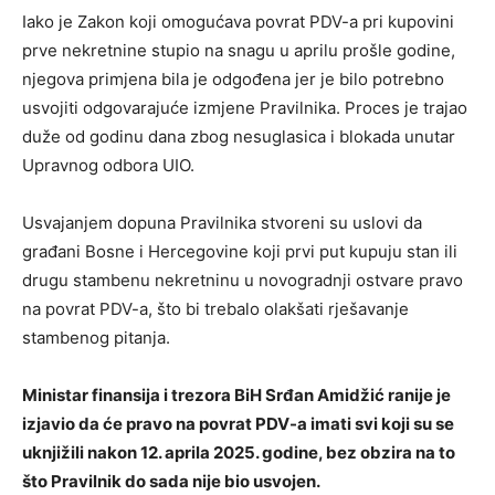
Iako je Zakon koji omogućava povrat PDV-a pri kupovini
prve nekretnine stupio na snagu u aprilu prošle godine,
njegova primjena bila je odgođena jer je bilo potrebno
usvojiti odgovarajuće izmjene Pravilnika. Proces je trajao
duže od godinu dana zbog nesuglasica i blokada unutar
Upravnog odbora UIO.
Usvajanjem dopuna Pravilnika stvoreni su uslovi da
građani Bosne i Hercegovine koji prvi put kupuju stan ili
drugu stambenu nekretninu u novogradnji ostvare pravo
na povrat PDV-a, što bi trebalo olakšati rješavanje
stambenog pitanja.
Ministar finansija i trezora BiH Srđan Amidžić ranije je
izjavio da će pravo na povrat PDV-a imati svi koji su se
uknjižili nakon 12. aprila 2025. godine, bez obzira na to
što Pravilnik do sada nije bio usvojen.