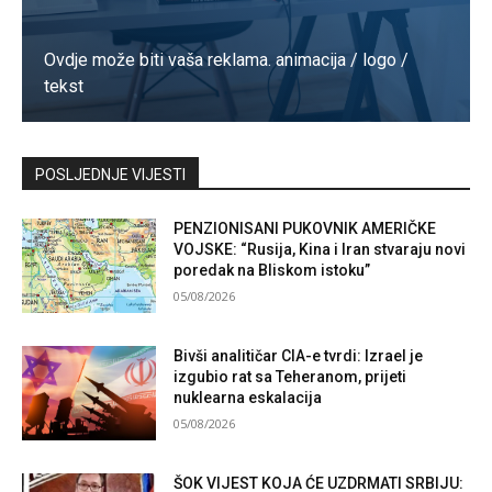
Ovdje može biti vaša reklama. animacija / logo /
tekst
Kontaktirajte nas
POSLJEDNJE VIJESTI
PENZIONISANI PUKOVNIK AMERIČKE
VOJSKE: “Rusija, Kina i Iran stvaraju novi
poredak na Bliskom istoku”
05/08/2026
Bivši analitičar CIA-e tvrdi: Izrael je
izgubio rat sa Teheranom, prijeti
nuklearna eskalacija
05/08/2026
ŠOK VIJEST KOJA ĆE UZDRMATI SRBIJU: