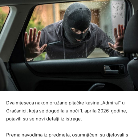
Dva mjeseca nakon oružane pljačke kasina „Admiral“ u
Gračanici, koja se dogodila u noći 1. aprila 2026. godine,
pojavili su se novi detalji iz istrage.
Prema navodima iz predmeta, osumnjičeni su djelovali s