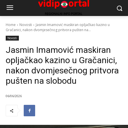
Home
Novosti
Jasmin Imamović maskiran opljačkao kazino u
Gračanici, nakon dvomjesečnog pritvora pušten na...
Novosti
Jasmin Imamović maskiran
opljačkao kazino u Gračanici,
nakon dvomjesečnog pritvora
pušten na slobodu
06/06/2026