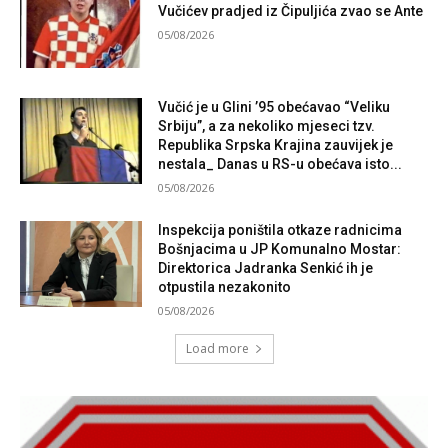
Vučićev pradjed iz Čipuljića zvao se Ante
05/08/2026
Vučić je u Glini ’95 obećavao “Veliku
Srbiju”, a za nekoliko mjeseci tzv.
Republika Srpska Krajina zauvijek je
nestala_ Danas u RS-u obećava isto...
05/08/2026
Inspekcija poništila otkaze radnicima
Bošnjacima u JP Komunalno Mostar:
Direktorica Jadranka Senkić ih je
otpustila nezakonito
05/08/2026
Load more