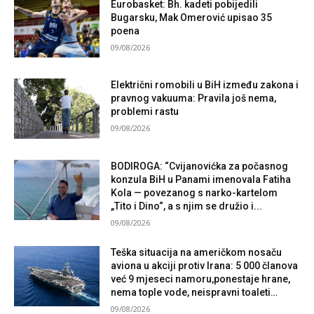
Eurobasket: Bh. kadeti pobijedili
Bugarsku, Mak Omerović upisao 35
poena
09/08/2026
Električni romobili u BiH između zakona i
pravnog vakuuma: Pravila još nema,
problemi rastu
09/08/2026
BODIROGA: “Cvijanovićka za počasnog
konzula BiH u Panami imenovala Fatiha
Kola — povezanog s narko-kartelom
„Tito i Dino“, a s njim se družio i...
09/08/2026
Teška situacija na američkom nosaču
aviona u akciji protiv Irana: 5 000 članova
već 9 mjeseci namoru,ponestaje hrane,
nema tople vode, neispravni toaleti…
09/08/2026