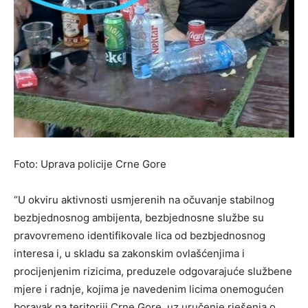
Foto: Uprava policije Crne Gore
“U okviru aktivnosti usmjerenih na očuvanje stabilnog
bezbjednosnog ambijenta, bezbjednosne službe su
pravovremeno identifikovale lica od bezbjednosnog
interesa i, u skladu sa zakonskim ovlašćenjima i
procijenjenim rizicima, preduzele odgovarajuće službene
mjere i radnje, kojima je navedenim licima onemogućen
boravak na teritoriji Crne Gore, uz uručenje rješenja o