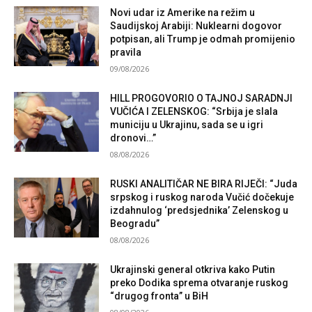
Novi udar iz Amerike na režim u
Saudijskoj Arabiji: Nuklearni dogovor
potpisan, ali Trump je odmah promijenio
pravila
09/08/2026
HILL PROGOVORIO O TAJNOJ SARADNJI
VUČIĆA I ZELENSKOG: “Srbija je slala
municiju u Ukrajinu, sada se u igri
dronovi…”
08/08/2026
RUSKI ANALITIČAR NE BIRA RIJEČI: “Juda
srpskog i ruskog naroda Vučić dočekuje
izdahnulog ‘predsjednika’ Zelenskog u
Beogradu”
08/08/2026
Ukrajinski general otkriva kako Putin
preko Dodika sprema otvaranje ruskog
“drugog fronta” u BiH