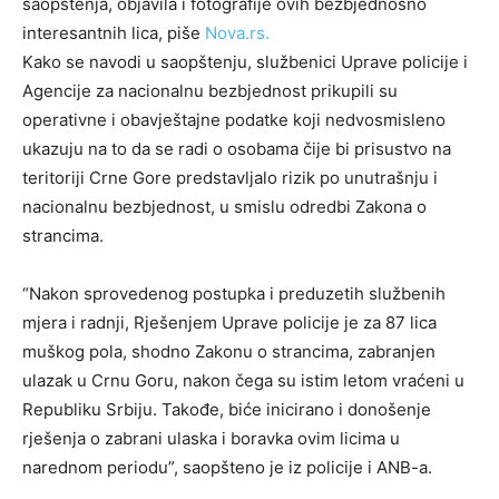
saopštenja, objavila i fotografije ovih bezbjednosno
interesantnih lica, piše
Nova.rs.
Kako se navodi u saopštenju, službenici Uprave policije i
Agencije za nacionalnu bezbjednost prikupili su
operativne i obavještajne podatke koji nedvosmisleno
ukazuju na to da se radi o osobama čije bi prisustvo na
teritoriji Crne Gore predstavljalo rizik po unutrašnju i
nacionalnu bezbjednost, u smislu odredbi Zakona o
strancima.
“Nakon sprovedenog postupka i preduzetih službenih
mjera i radnji, Rješenjem Uprave policije je za 87 lica
muškog pola, shodno Zakonu o strancima, zabranjen
ulazak u Crnu Goru, nakon čega su istim letom vraćeni u
Republiku Srbiju. Takođe, biće inicirano i donošenje
rješenja o zabrani ulaska i boravka ovim licima u
narednom periodu”, saopšteno je iz policije i ANB-a.