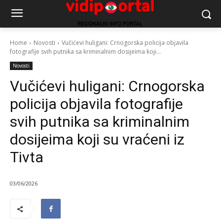
Home
Novosti
Vučićevi huligani: Crnogorska policija objavila
fotografije svih putnika sa kriminalnim dosijeima koji...
Novosti
Vučićevi huligani: Crnogorska
policija objavila fotografije
svih putnika sa kriminalnim
dosijeima koji su vraćeni iz
Tivta
03/06/2026