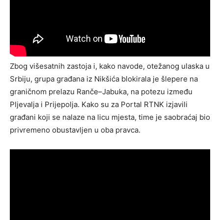
Zbog višesatnih zastoja i, kako navode, otežanog ulaska u
Srbiju, grupa građana iz Nikšića blokirala je šlepere na
graničnom prelazu Ranče–Jabuka, na potezu između
Pljevalja i Prijepolja. Kako su za Portal RTNK izjavili
građani koji se nalaze na licu mjesta, time je saobraćaj bio
privremeno obustavljen u oba pravca.