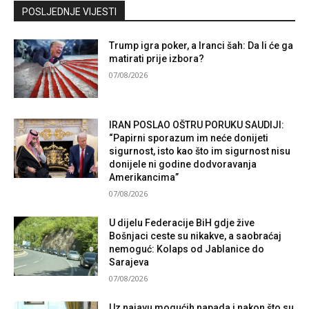
Kontaktirajte nas
POSLJEDNJE VIJESTI
Trump igra poker, a Iranci šah: Da li će ga
matirati prije izbora?
07/08/2026
IRAN POSLAO OŠTRU PORUKU SAUDIJI:
“Papirni sporazum im neće donijeti
sigurnost, isto kao što im sigurnost nisu
donijele ni godine dodvoravanja
Amerikancima”
07/08/2026
U dijelu Federacije BiH gdje žive
Bošnjaci ceste su nikakve, a saobraćaj
nemoguć: Kolaps od Jablanice do
Sarajeva
07/08/2026
Uz najavu mogućih napada i nakon što su