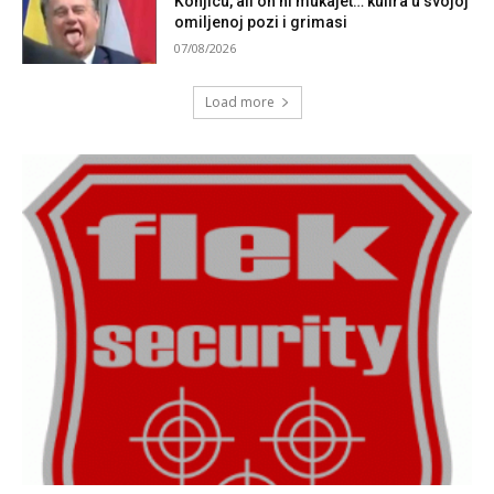
Konjicu, ali on ni mukajet… kulira u svojoj
omiljenoj pozi i grimasi
07/08/2026
Load more