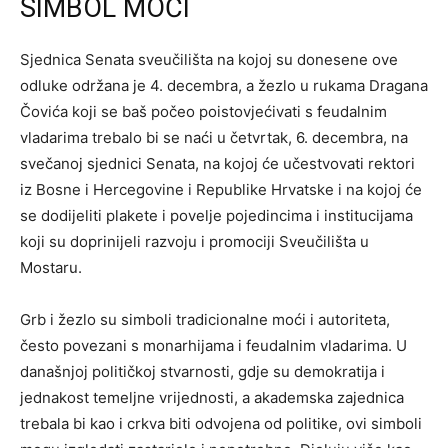
SIMBOL MOĆI
Sjednica Senata sveučilišta na kojoj su donesene ove
odluke održana je 4. decembra, a žezlo u rukama Dragana
Čovića koji se baš počeo poistovjećivati s feudalnim
vladarima trebalo bi se naći u četvrtak, 6. decembra, na
svečanoj sjednici Senata, na kojoj će učestvovati rektori
iz Bosne i Hercegovine i Republike Hrvatske i na kojoj će
se dodijeliti plakete i povelje pojedincima i institucijama
koji su doprinijeli razvoju i promociji Sveučilišta u
Mostaru.
Grb i žezlo su simboli tradicionalne moći i autoriteta,
često povezani s monarhijama i feudalnim vladarima. U
današnjoj političkoj stvarnosti, gdje su demokratija i
jednakost temeljne vrijednosti, a akademska zajednica
trebala bi kao i crkva biti odvojena od politike, ovi simboli