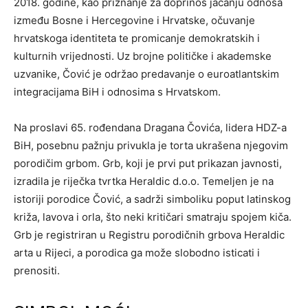
2018. godine, kao priznanje za doprinos jačanju odnosa
između Bosne i Hercegovine i Hrvatske, očuvanje
hrvatskoga identiteta te promicanje demokratskih i
kulturnih vrijednosti. Uz brojne političke i akademske
uzvanike, Čović je održao predavanje o euroatlantskim
integracijama BiH i odnosima s Hrvatskom.
Na proslavi 65. rođendana Dragana Čovića, lidera HDZ-a
BiH, posebnu pažnju privukla je torta ukrašena njegovim
porodičim grbom. Grb, koji je prvi put prikazan javnosti,
izradila je riječka tvrtka Heraldic d.o.o. Temeljen je na
istoriji porodice Čović, a sadrži simboliku poput latinskog
križa, lavova i orla, što neki kritičari smatraju spojem kiča.
Grb je registriran u Registru porodičnih grbova Heraldic
arta u Rijeci, a porodica ga može slobodno isticati i
prenositi.