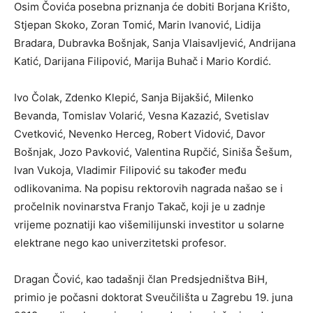
Osim Čovića posebna priznanja će dobiti Borjana Krišto,
Stjepan Skoko, Zoran Tomić, Marin Ivanović, Lidija
Bradara, Dubravka Bošnjak, Sanja Vlaisavljević, Andrijana
Katić, Darijana Filipović, Marija Buhač i Mario Kordić.
Ivo Čolak, Zdenko Klepić, Sanja Bijakšić, Milenko
Bevanda, Tomislav Volarić, Vesna Kazazić, Svetislav
Cvetković, Nevenko Herceg, Robert Vidović, Davor
Bošnjak, Jozo Pavković, Valentina Rupčić, Siniša Šešum,
Ivan Vukoja, Vladimir Filipović su također među
odlikovanima. Na popisu rektorovih nagrada našao se i
pročelnik novinarstva Franjo Takač, koji je u zadnje
vrijeme poznatiji kao višemilijunski investitor u solarne
elektrane nego kao univerzitetski profesor.
Dragan Čović, kao tadašnji član Predsjedništva BiH,
primio je počasni doktorat Sveučilišta u Zagrebu 19. juna