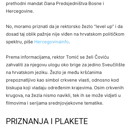
prethodni mandat člana Predsjedništva Bosne i
Hercegovine.
No, moramo priznati da je rektorsko žezlo “level up” i da
dosad taj oblik pažnje nije viđen na hrvatskom političkom
spektru, piše
Hercegovinainfo
.
Prema informacijama, rektor Tomić se želi Čoviću
zahvaliti za njegovu ulogu oko brige za jedino Sveučilište
na hrvatskom jeziku. Žezlo je među kršćanima
prepoznatljivo kao simbol crkvene vlasti, odnosno kod
biskupa koji vladaju određenim krajevima. Osim crkvenih
krugova, na žezla nismo navikli, tek ih se može vidjeti u
filmovima i serijama srednjovjekovne tematike.
PRIZNANJA I PLAKETE