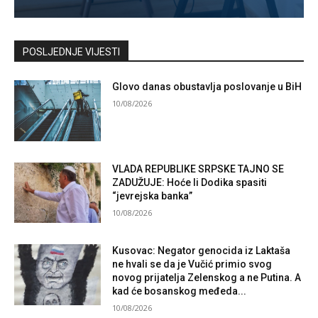
Kontaktirajte nas
POSLJEDNJE VIJESTI
Glovo danas obustavlja poslovanje u BiH
10/08/2026
VLADA REPUBLIKE SRPSKE TAJNO SE
ZADUŽUJE: Hoće li Dodika spasiti
“jevrejska banka”
10/08/2026
Kusovac: Negator genocida iz Laktaša
ne hvali se da je Vučić primio svog
novog prijatelja Zelenskog a ne Putina. A
kad će bosanskog međeda...
10/08/2026