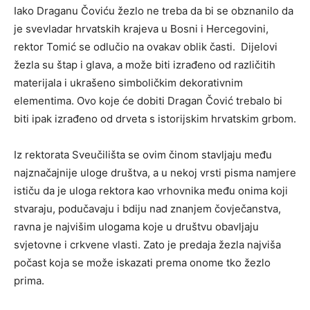
Iako Draganu Čoviću žezlo ne treba da bi se obznanilo da
je svevladar hrvatskih krajeva u Bosni i Hercegovini,
rektor Tomić se odlučio na ovakav oblik časti. Dijelovi
žezla su štap i glava, a može biti izrađeno od različitih
materijala i ukrašeno simboličkim dekorativnim
elementima. Ovo koje će dobiti Dragan Čović trebalo bi
biti ipak izrađeno od drveta s istorijskim hrvatskim grbom.
Iz rektorata Sveučilišta se ovim činom stavljaju među
najznačajnije uloge društva, a u nekoj vrsti pisma namjere
ističu da je uloga rektora kao vrhovnika među onima koji
stvaraju, podučavaju i bdiju nad znanjem čovječanstva,
ravna je najvišim ulogama koje u društvu obavljaju
svjetovne i crkvene vlasti. Zato je predaja žezla najviša
počast koja se može iskazati prema onome tko žezlo
prima.