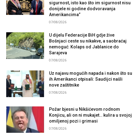
sigurnost, isto kao što im sigurnost nisu
donijele ni godine dodvoravanja
Amerikancima”
07/08/2026
U dijelu Federacije BiH gdje žive
Bošnjaci ceste su nikakve, a saobraćaj
nemoguć: Kolaps od Jablanice do
Sarajeva
07/08/2026
Uz najavu mogućih napada i nakon što su
ih Amerikanci otpisali: Saudijci našli
nove zaštitnike
07/08/2026
Požar bjesni u Nikšićevom rodnom
Konjicu, ali on ni mukajet… kulira u svojoj
omiljenoj pozi i grimasi
07/08/2026