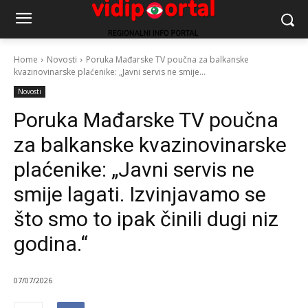
Home
Novosti
Poruka Mađarske TV poučna za balkanske
kvazinovinarske plaćenike: „Javni servis ne smije...
Novosti
Poruka Mađarske TV poučna
za balkanske kvazinovinarske
plaćenike: „Javni servis ne
smije lagati. Izvinjavamo se
što smo to ipak činili dugi niz
godina.“
07/07/2026