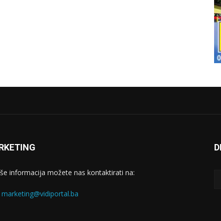
RKETING
D
iše informacija možete nas kontaktirati na:
:
marketing@vidiportal.ba