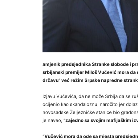
amjenik predsjednika Stranke slobode i pr
srbijanski premijer Miloš Vučević mora da o
državu” već režim Srpske napredne strank
Izjavu Vučevića, da ne može Srbija da se ruši
ocijenio kao skandaloznu, naročito jer dolaz
novosadske Željezničke stanice bio gradonač
je naveo,
“zajedno sa svojim mafijaškim iz
“Vučević mora da ode sa mjesta predsjednik