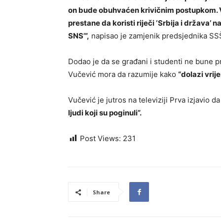
on bude obuhvaćen krivičnim postupkom. Vuč
prestane da koristi riječi ‘Srbija i država’ n
SNS’”,
napisao je zamjenik predsjednika SS
Dodao je da se građani i studenti ne bune p
Vučević mora da razumije kako
“dolazi vri
Vučević je jutros na televiziji Prva izjavio d
ljudi koji su poginuli”.
Post Views:
231
Share