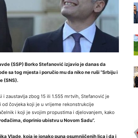
avde (SSP) Borko Stefanović izjavio je danas da
de sa tog mjesta i poručio mu da niko ne ruši “Srbiju i
e (SNS).
 i zaustavlja zbog 15 ili 1.555 mrtvih, Stefanović je
i od čovjeka koji je u vrijeme rekonstrukcije
elnik i koji je svojim propustima i djelovanjem, kako
vođačima, doprinio ubistvu u Novom Sadu”.
a Vlade, koja je ionako puna osumnjičenih lica i da i