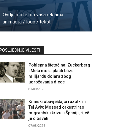
Ovdje može biti vaša reklama.
animacija / logo / tekst
Kontaktirajte nas
POSLJEDNJE VIJESTI
Pohlepna štetočina: Zuckerberg
i Meta mora platiti blizu
milijardu dolara zbog
ugrožavanja djece
07/08/2026
Kineski obavještajci razotkrili
Tel Aviv: Mossad orkestrirao
migrantsku krizu u Španiji, riječ
je o osveti
07/08/2026