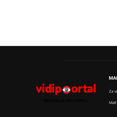
MA
Za v
Mail