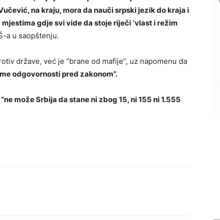
ević, na kraju, mora da nauči srpski jezik do kraja i
a mjestima gdje svi vide da stoje riječi ‘vlast i režim
Š-a u saopštenju.
rotiv države, već je “brane od mafije”, uz napomenu da
jeme odgovornosti pred zakonom”.
a
“ne može Srbija da stane ni zbog 15, ni 155 ni 1.555