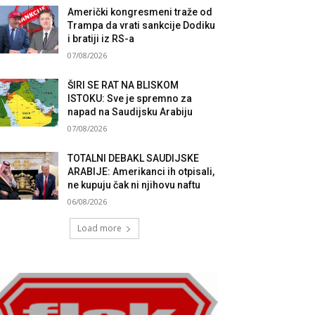
Američki kongresmeni traže od
Trampa da vrati sankcije Dodiku
i bratiji iz RS-a
07/08/2026
ŠIRI SE RAT NA BLISKOM
ISTOKU: Sve je spremno za
napad na Saudijsku Arabiju
07/08/2026
TOTALNI DEBAKL SAUDIJSKE
ARABIJE: Amerikanci ih otpisali,
ne kupuju čak ni njihovu naftu
06/08/2026
Load more