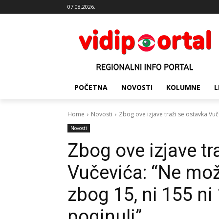
07.08.2026.
POČETNA
NOVOSTI
KOLUMNE
L
Home
Novosti
Zbog ove izjave traži se ostavka Vuč
Novosti
Zbog ove izjave tr
Vučevića: “Ne mož
zbog 15, ni 155 ni 
poginuli”