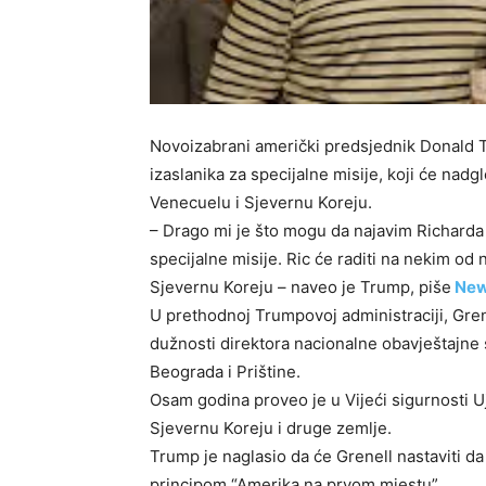
Novoizabrani američki predsjednik Donald 
izaslanika za specijalne misije, koji će nadgl
Venecuelu i Sjevernu Koreju.
– Drago mi je što mogu da najavim Richarda
specijalne misije. Ric će raditi na nekim od 
Sjevernu Koreju – naveo je Trump, piše
New
U prethodnoj Trumpovoj administraciji, Gren
dužnosti direktora nacionalne obavještajne
Beograda i Prištine.
Osam godina proveo je u Vijeći sigurnosti U
Sjevernu Koreju i druge zemlje.
Trump je naglasio da će Grenell nastaviti da 
principom “Amerika na prvom mjestu”.