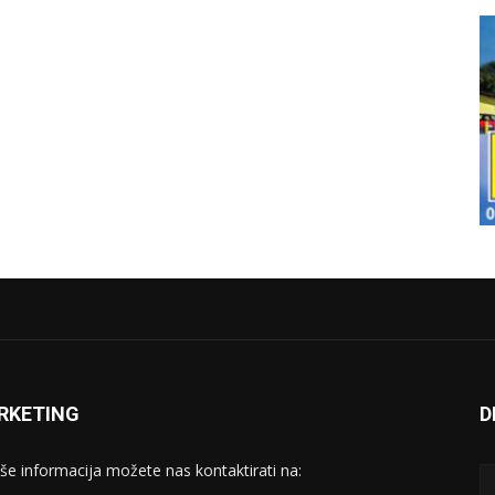
RKETING
D
iše informacija možete nas kontaktirati na: