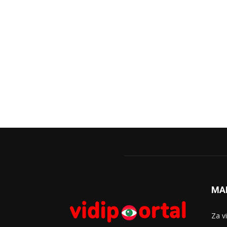
MA
Za v