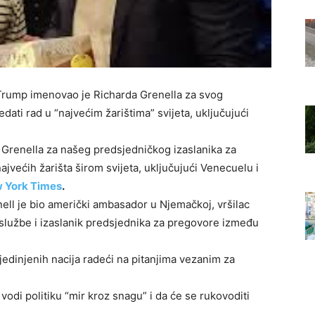
Trump imenovao je Richarda Grenella za svog
edati rad u “najvećim žarištima” svijeta, uključujući
 Grenella za našeg predsjedničkog izaslanika za
najvećih žarišta širom svijeta, uključujući Venecuelu i
 York Times
.
ell je bio američki ambasador u Njemačkoj, vršilac
 službe i izaslanik predsjednika za pregovore između
jedinjenih nacija radeći na pitanjima vezanim za
vodi politiku “mir kroz snagu” i da će se rukovoditi