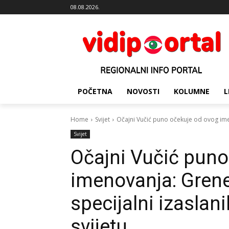
08.08.2026.
POČETNA
NOVOSTI
KOLUMNE
L
Home
Svijet
Očajni Vučić puno očekuje od ovog imen
Svijet
Očajni Vučić puno
imenovanja: Grene
specijalni izaslani
svijetu