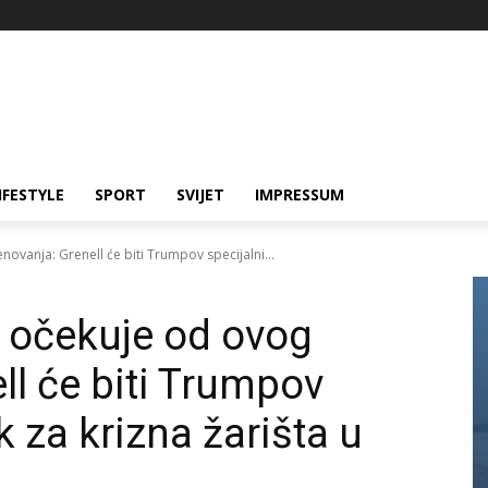
IFESTYLE
SPORT
SVIJET
IMPRESSUM
ovanja: Grenell će biti Trumpov specijalni...
 očekuje od ovog
ll će biti Trumpov
k za krizna žarišta u