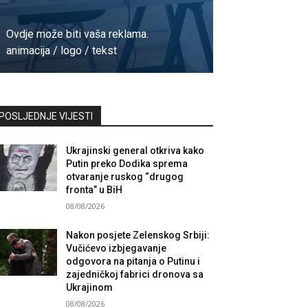
Ovdje može biti vaša reklama.
animacija / logo / tekst
Kontaktirajte nas
POSLJEDNJE VIJESTI
Ukrajinski general otkriva kako
Putin preko Dodika sprema
otvaranje ruskog “drugog
fronta” u BiH
08/08/2026
Nakon posjete Zelenskog Srbiji:
Vučićevo izbjegavanje
odgovora na pitanja o Putinu i
zajedničkoj fabrici dronova sa
Ukrajinom
08/08/2026