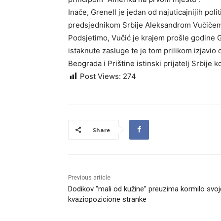
Inače, Grenell je jedan od najuticajnijih poli
predsjednikom Srbije Aleksandrom Vučiče
Podsjetimo, Vučić je krajem prošle godine 
istaknute zasluge te je tom prilikom izjavio d
Beograda i Prištine istinski prijatelj Srbije k
Post Views:
274
Share
Previous article
Dodikov “mali od kužine” preuzima kormilo svoj
kvaziopozicione stranke