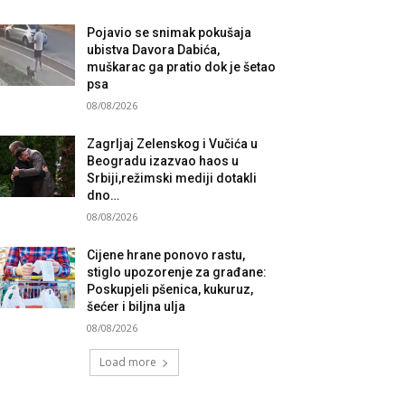
Pojavio se snimak pokušaja
ubistva Davora Dabića,
muškarac ga pratio dok je šetao
psa
08/08/2026
Zagrljaj Zelenskog i Vučića u
Beogradu izazvao haos u
Srbiji,režimski mediji dotakli
dno…
08/08/2026
Cijene hrane ponovo rastu,
stiglo upozorenje za građane:
Poskupjeli pšenica, kukuruz,
šećer i biljna ulja
08/08/2026
Load more